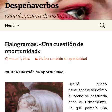
Saltar
Despeñaverbos
al
Centrifugadora de historias
contenido
Buscar:
Menú
Halogramas: «Una cuestión de
oportunidad»
marzo 7, 2016
20. Una cuestión de oportunidad
20. Una cuestión de oportunidad.
Desiré quedó
paralizada al ver cómo
el techo se descubría
ante al firmamento.
Lo que parecía una