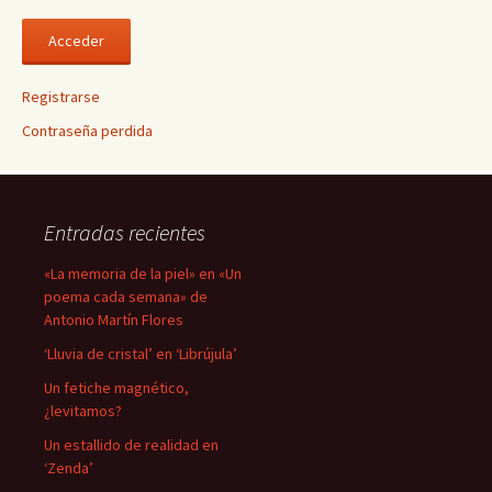
Registrarse
Contraseña perdida
Entradas recientes
«La memoria de la piel» en «Un
poema cada semana» de
Antonio Martín Flores
‘Lluvia de cristal’ en ‘Librújula’
Un fetiche magnético,
¿levitamos?
Un estallido de realidad en
‘Zenda’