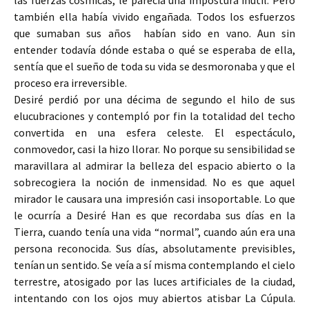
las fuerzas cósmicas, le parecía una impostura inútil. Pero
también ella había vivido engañada. Todos los esfuerzos
que sumaban sus años habían sido en vano. Aun sin
entender todavía dónde estaba o qué se esperaba de ella,
sentía que el sueño de toda su vida se desmoronaba y que el
proceso era irreversible.
Desiré perdió por una décima de segundo el hilo de sus
elucubraciones y contempló por fin la totalidad del techo
convertida en una esfera celeste. El espectáculo,
conmovedor, casi la hizo llorar. No porque su sensibilidad se
maravillara al admirar la belleza del espacio abierto o la
sobrecogiera la noción de inmensidad. No es que aquel
mirador le causara una impresión casi insoportable. Lo que
le ocurría a Desiré Han es que recordaba sus días en la
Tierra, cuando tenía una vida “normal”, cuando aún era una
persona reconocida. Sus días, absolutamente previsibles,
tenían un sentido. Se veía a sí misma contemplando el cielo
terrestre, atosigado por las luces artificiales de la ciudad,
intentando con los ojos muy abiertos atisbar La Cúpula.