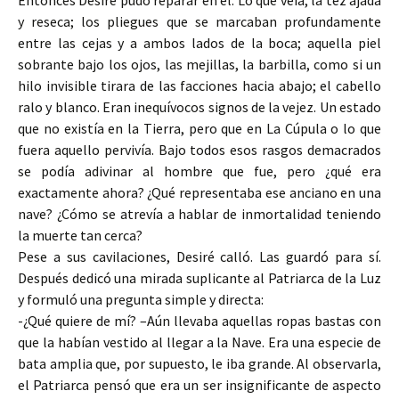
Entonces Desiré pudo reparar en él. Lo que veía, la tez ajada
y reseca; los pliegues que se marcaban profundamente
entre las cejas y a ambos lados de la boca; aquella piel
sobrante bajo los ojos, las mejillas, la barbilla, como si un
hilo invisible tirara de las facciones hacia abajo; el cabello
ralo y blanco. Eran inequívocos signos de la vejez. Un estado
que no existía en la Tierra, pero que en La Cúpula o lo que
fuera aquello pervivía. Bajo todos esos rasgos demacrados
se podía adivinar al hombre que fue, pero ¿qué era
exactamente ahora? ¿Qué representaba ese anciano en una
nave? ¿Cómo se atrevía a hablar de inmortalidad teniendo
la muerte tan cerca?
Pese a sus cavilaciones, Desiré calló. Las guardó para sí.
Después dedicó una mirada suplicante al Patriarca de la Luz
y formuló una pregunta simple y directa:
-¿Qué quiere de mí? –Aún llevaba aquellas ropas bastas con
que la habían vestido al llegar a la Nave. Era una especie de
bata amplia que, por supuesto, le iba grande. Al observarla,
el Patriarca pensó que era un ser insignificante de aspecto