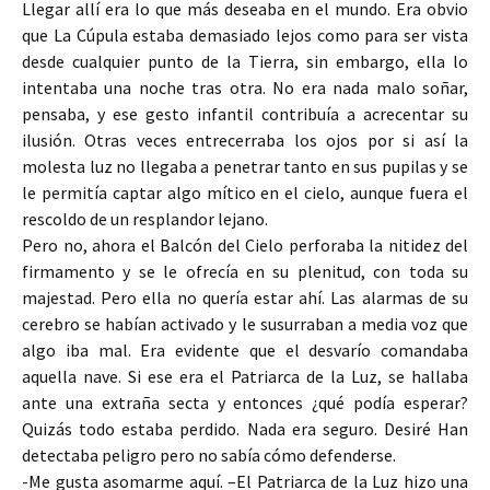
Llegar allí era lo que más deseaba en el mundo. Era obvio
que La Cúpula estaba demasiado lejos como para ser vista
desde cualquier punto de la Tierra, sin embargo, ella lo
intentaba una noche tras otra. No era nada malo soñar,
pensaba, y ese gesto infantil contribuía a acrecentar su
ilusión. Otras veces entrecerraba los ojos por si así la
molesta luz no llegaba a penetrar tanto en sus pupilas y se
le permitía captar algo mítico en el cielo, aunque fuera el
rescoldo de un resplandor lejano.
Pero no, ahora el Balcón del Cielo perforaba la nitidez del
firmamento y se le ofrecía en su plenitud, con toda su
majestad. Pero ella no quería estar ahí. Las alarmas de su
cerebro se habían activado y le susurraban a media voz que
algo iba mal. Era evidente que el desvarío comandaba
aquella nave. Si ese era el Patriarca de la Luz, se hallaba
ante una extraña secta y entonces ¿qué podía esperar?
Quizás todo estaba perdido. Nada era seguro. Desiré Han
detectaba peligro pero no sabía cómo defenderse.
-Me gusta asomarme aquí. –El Patriarca de la Luz hizo una