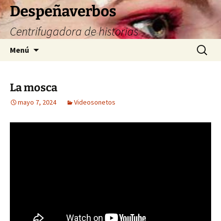
Saltar
Despeñaverbos
al
Centrifugadora de historias
contenido
Buscar:
Menú
La mosca
mayo 7, 2024
Videosonetos