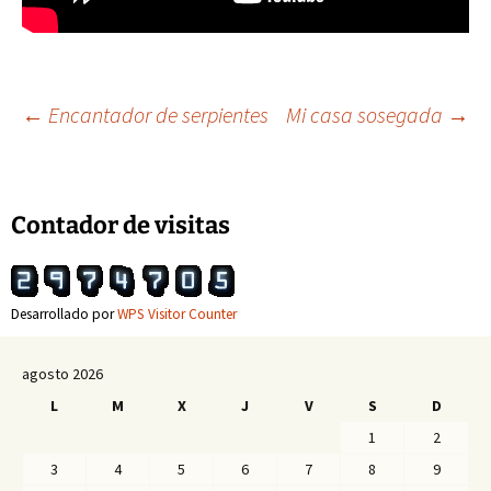
Navegación
←
Encantador de serpientes
Mi casa sosegada
→
de
Contador de visitas
entradas
Desarrollado por
WPS Visitor Counter
agosto 2026
L
M
X
J
V
S
D
1
2
3
4
5
6
7
8
9