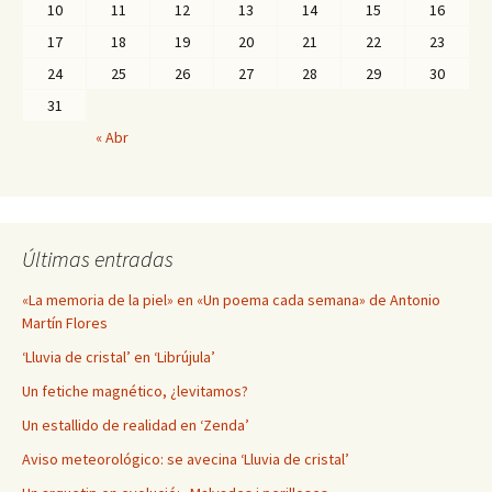
10
11
12
13
14
15
16
17
18
19
20
21
22
23
24
25
26
27
28
29
30
31
« Abr
Últimas entradas
«La memoria de la piel» en «Un poema cada semana» de Antonio
Martín Flores
‘Lluvia de cristal’ en ‘Librújula’
Un fetiche magnético, ¿levitamos?
Un estallido de realidad en ‘Zenda’
Aviso meteorológico: se avecina ‘Lluvia de cristal’