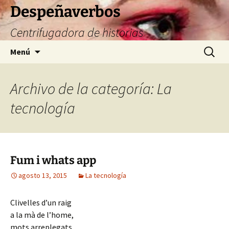
Saltar
Despeñaverbos
al
Centrifugadora de historias
contenido
Buscar:
Menú
Archivo de la categoría: La
tecnología
Fum i whats app
agosto 13, 2015
La tecnología
Clivelles d’un raig
a la mà de l’home,
mots arreplegats