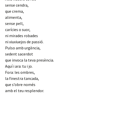
sense cendra,
que crema,
alimenta,
sense pell,
carícies o suor,
ni mirades robades
ni xiuxiuejos de passió.
Pulso amb urgència,
sedent sacerdot
que invoca la teva presència.
Aquí i ara: tu i jo.
Fora: les ombres,
la finestra tancada,
que s’obre només
amb el teu resplendor.