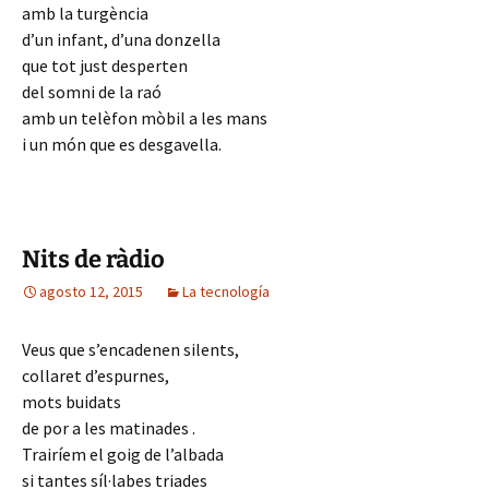
amb la turgència
d’un infant, d’una donzella
que tot just desperten
del somni de la raó
amb un telèfon mòbil a les mans
i un món que es desgavella.
Nits de ràdio
agosto 12, 2015
La tecnología
Veus que s’encadenen silents,
collaret d’espurnes,
mots buidats
de por a les matinades .
Trairíem el goig de l’albada
si tantes síl·labes triades