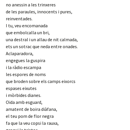
no anessin a les trinxeres
de les paraules, innocents i pures,
reinventades.
I tu, veu encomanada
que embolcalla un bri,
una destral i un allau de nit calmada,
ets un sotrac que neda entre onades.
Aclaparadora,
engegues la guspira
i la ràdio escampa
les espores de noms
que broden sobre els camps eixorcs
espases eixutes
i mòrbides dianes.
Oïda amb esguard,
amatent de boira diàfana,
el teu pom de flor negra
fa que la veu copsi la rauxa,