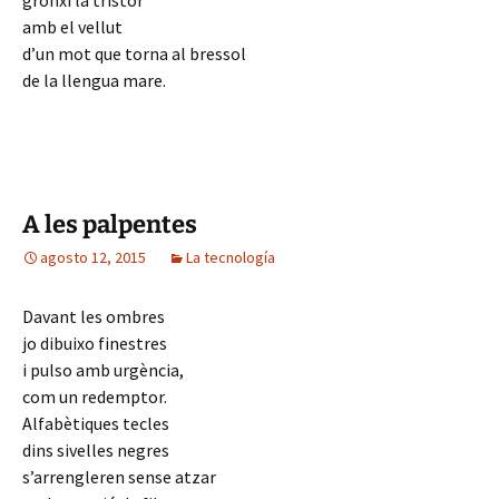
gronxi la tristor
amb el vellut
d’un mot que torna al bressol
de la llengua mare.
A les palpentes
agosto 12, 2015
La tecnología
Davant les ombres
jo dibuixo finestres
i pulso amb urgència,
com un redemptor.
Alfabètiques tecles
dins sivelles negres
s’arrengleren sense atzar