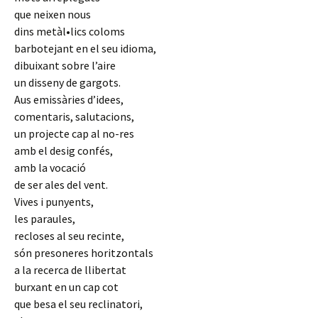
que neixen nous
dins metàl•lics coloms
barbotejant en el seu idioma,
dibuixant sobre l’aire
un disseny de gargots.
Aus emissàries d’idees,
comentaris, salutacions,
un projecte cap al no-res
amb el desig confés,
amb la vocació
de ser ales del vent.
Vives i punyents,
les paraules,
recloses al seu recinte,
són presoneres horitzontals
a la recerca de llibertat
burxant en un cap cot
que besa el seu reclinatori,