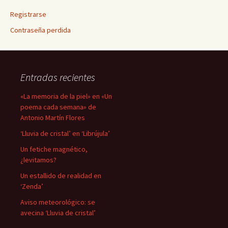
Registrarse
Contraseña perdida
Entradas recientes
«La memoria de la piel» en «Un
poema cada semana» de
Antonio Martín Flores
‘Lluvia de cristal’ en ‘Librújula’
Un fetiche magnético,
¿levitamos?
Un estallido de realidad en
‘Zenda’
Aviso meteorológico: se
avecina ‘Lluvia de cristal’