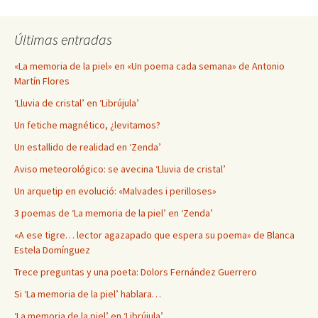
Últimas entradas
«La memoria de la piel» en «Un poema cada semana» de Antonio
Martín Flores
‘Lluvia de cristal’ en ‘Librújula’
Un fetiche magnético, ¿levitamos?
Un estallido de realidad en ‘Zenda’
Aviso meteorológico: se avecina ‘Lluvia de cristal’
Un arquetip en evolució: «Malvades i perilloses»
3 poemas de ‘La memoria de la piel’ en ‘Zenda’
«A ese tigre… lector agazapado que espera su poema» de Blanca
Estela Domínguez
Trece preguntas y una poeta: Dolors Fernández Guerrero
Si ‘La memoria de la piel’ hablara…
‘La memoria de la piel’ en ‘Librújula’