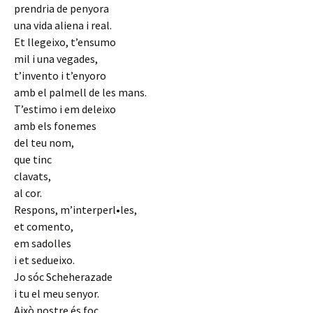
prendria de penyora
una vida aliena i real.
Et llegeixo, t’ensumo
mil i una vegades,
t’invento i t’enyoro
amb el palmell de les mans.
T’estimo i em deleixo
amb els fonemes
del teu nom,
que tinc
clavats,
al cor.
Respons, m’interperl•les,
et comento,
em sadolles
i et sedueixo.
Jo sóc Scheherazade
i tu el meu senyor.
Això nostre és foc