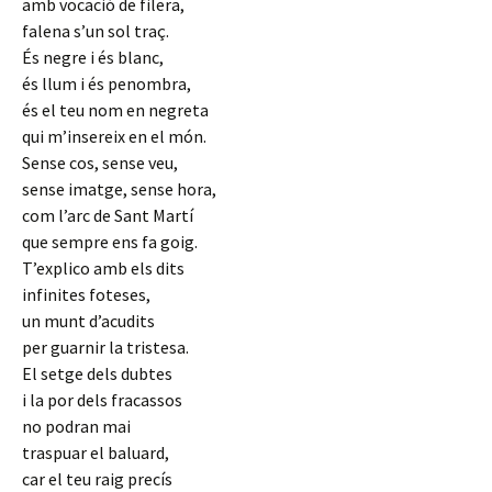
amb vocació de filera,
falena s’un sol traç.
És negre i és blanc,
és llum i és penombra,
és el teu nom en negreta
qui m’insereix en el món.
Sense cos, sense veu,
sense imatge, sense hora,
com l’arc de Sant Martí
que sempre ens fa goig.
T’explico amb els dits
infinites foteses,
un munt d’acudits
per guarnir la tristesa.
El setge dels dubtes
i la por dels fracassos
no podran mai
traspuar el baluard,
car el teu raig precís