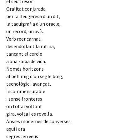
el seu tresor.
Oralitat conjurada
per la lleugeresa d’un dit,
la taquigrafia d’un oracle,
un record, un avís.
Verb reencarnat
desendollant la rutina,
tancant el cercle
a una xarxa de vida.
Només horitzons
al bell mig d’un segle boig,
tecnològic i avançat,
incommensurable
i sense fronteres
on tot al voltant
gira, volta i es rovella.
Ànsies modernes de converses
aquí i ara
segresten veus