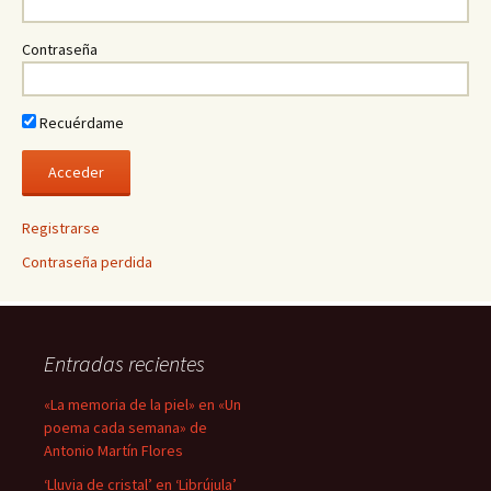
Contraseña
Recuérdame
Registrarse
Contraseña perdida
Entradas recientes
«La memoria de la piel» en «Un
poema cada semana» de
Antonio Martín Flores
‘Lluvia de cristal’ en ‘Librújula’