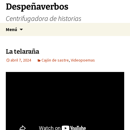
Saltar
Despeñaverbos
al
Centrifugadora de historias
contenido
Buscar:
Menú
La telaraña
abril 7, 2024
Cajón de sastre
,
Videopoemas