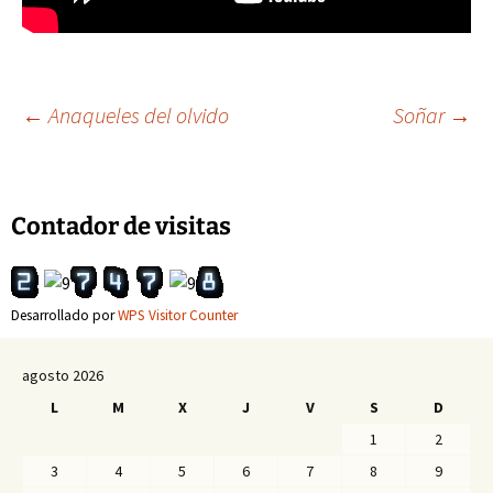
Navegación
←
Anaqueles del olvido
Soñar
→
de
Contador de visitas
entradas
Desarrollado por
WPS Visitor Counter
agosto 2026
L
M
X
J
V
S
D
1
2
3
4
5
6
7
8
9