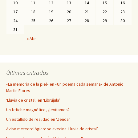
10
11
12
13
14
15
16
17
18
19
20
21
22
23
24
25
26
27
28
29
30
31
« Abr
Últimas entradas
«La memoria de la piel» en «Un poema cada semana» de Antonio
Martín Flores
‘Lluvia de cristal’ en ‘Librújula’
Un fetiche magnético, ¿levitamos?
Un estallido de realidad en ‘Zenda’
Aviso meteorológico: se avecina ‘Lluvia de cristal’