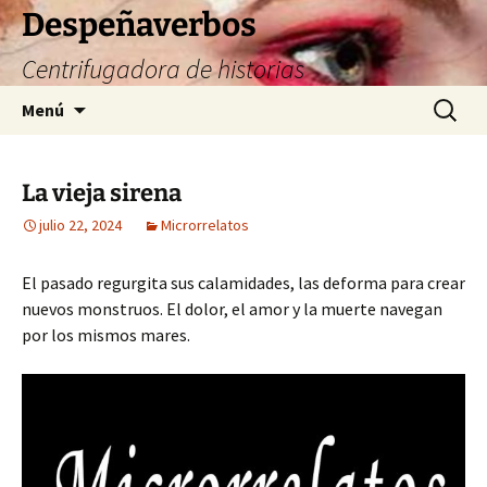
Saltar
Despeñaverbos
al
Centrifugadora de historias
contenido
Buscar:
Menú
La vieja sirena
julio 22, 2024
Microrrelatos
El pasado regurgita sus calamidades, las deforma para crear
nuevos monstruos. El dolor, el amor y la muerte navegan
por los mismos mares.