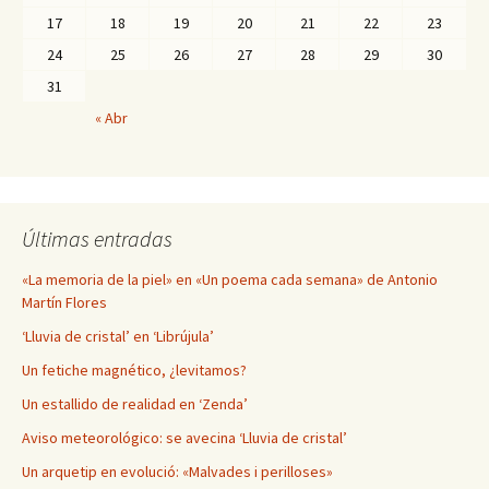
17
18
19
20
21
22
23
24
25
26
27
28
29
30
31
« Abr
Últimas entradas
«La memoria de la piel» en «Un poema cada semana» de Antonio
Martín Flores
‘Lluvia de cristal’ en ‘Librújula’
Un fetiche magnético, ¿levitamos?
Un estallido de realidad en ‘Zenda’
Aviso meteorológico: se avecina ‘Lluvia de cristal’
Un arquetip en evolució: «Malvades i perilloses»