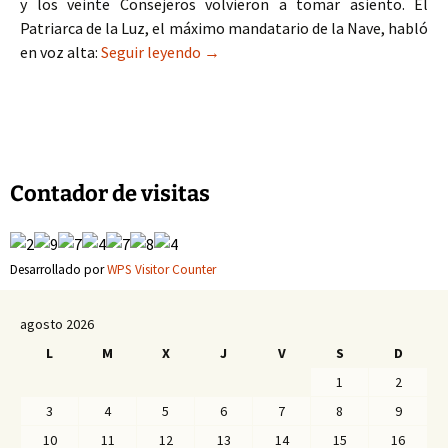
y los veinte Consejeros volvieron a tomar asiento. El
Patriarca de la Luz, el máximo mandatario de la Nave, habló
Halogramas: «El Consejo de los Vei
en voz alta:
Seguir leyendo
→
Contador de visitas
Desarrollado por
WPS Visitor Counter
agosto 2026
L
M
X
J
V
S
D
1
2
3
4
5
6
7
8
9
10
11
12
13
14
15
16