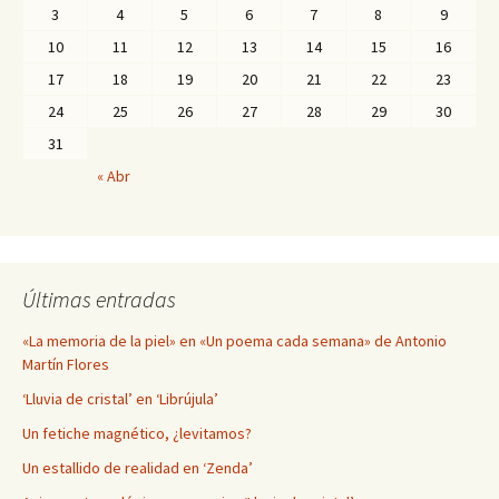
3
4
5
6
7
8
9
10
11
12
13
14
15
16
17
18
19
20
21
22
23
24
25
26
27
28
29
30
31
« Abr
Últimas entradas
«La memoria de la piel» en «Un poema cada semana» de Antonio
Martín Flores
‘Lluvia de cristal’ en ‘Librújula’
Un fetiche magnético, ¿levitamos?
Un estallido de realidad en ‘Zenda’