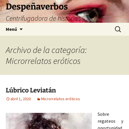
Saltar
Despeñaverbos
al
Centrifugadora de historias
contenido
Buscar:
Menú
Archivo de la categoría:
Microrrelatos eróticos
Lúbrico Leviatán
abril 1, 2020
Microrrelatos eróticos
Sobre
regateos y
oportunidad