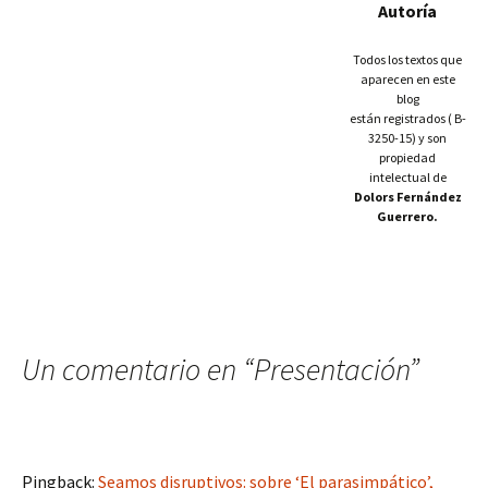
Autoría
Todos los textos que
aparecen en este
blog
están registrados ( B-
3250-15) y son
propiedad
intelectual de
Dolors Fernández
Guerrero.
Un comentario en “
Presentación
”
Pingback:
Seamos disruptivos: sobre ‘El parasimpático’,