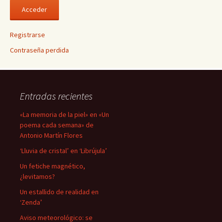
Registrarse
Contraseña perdida
Entradas recientes
«La memoria de la piel» en «Un
poema cada semana» de
Antonio Martín Flores
‘Lluvia de cristal’ en ‘Librújula’
Un fetiche magnético,
¿levitamos?
Un estallido de realidad en
‘Zenda’
Aviso meteorológico: se