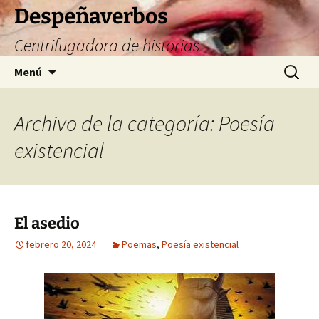
Saltar
Despeñaverbos
al
Centrifugadora de historias
contenido
Buscar:
Menú
Archivo de la categoría: Poesía
existencial
El asedio
febrero 20, 2024
Poemas
,
Poesía existencial