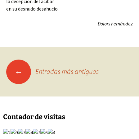
la decepción del acíbar
en su desnudo desahucio.
Dolors Fernández
Ir
←
Entradas más antiguas
a
las
Contador de visitas
entradas