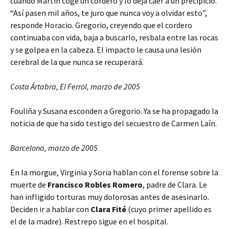
cuando Martín coge un cordero y lo deja caer a un precipicio.
“Así pasen mil años, te juro que nunca voy a olvidar esto”,
responde Horacio. Gregorio, creyendo que el cordero
continuaba con vida, baja a buscarlo, resbala entre las rocas
y se golpea en la cabeza. El impacto le causa una lesión
cerebral de la que nunca se recuperará.
Costa Ártabra, El Ferrol, marzo de 2005
Fouliña y Susana esconden a Gregorio. Ya se ha propagado la
noticia de que ha sido testigo del secuestro de Carmen Laín.
Barcelona, marzo de 2005
En la morgue, Virginia y Soria hablan con el forense sobre la
muerte de
Francisco Robles Romero
, padre de Clara. Le
han infligido torturas muy dolorosas antes de asesinarlo.
Deciden ir a hablar con
Clara Fité
(cuyo primer apellido es
el de la madre). Restrepo sigue en el hospital.