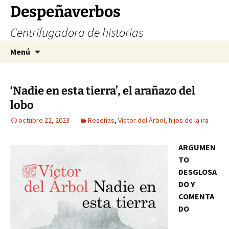
Saltar
Despeñaverbos
al
Centrifugadora de historias
contenido
Buscar:
Menú
‘Nadie en esta tierra’, el arañazo del
lobo
octubre 22, 2023
Reseñas
,
Víctor del Árbol, hijos de la ira
ARGUMEN
TO
DESGLOSA
DO Y
COMENTA
DO