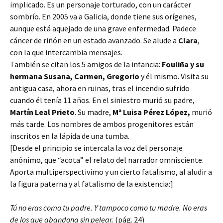
implicado. Es un personaje torturado, con un carácter
sombrío. En 2005 va a Galicia, donde tiene sus orígenes,
aunque está aquejado de una grave enfermedad. Padece
cáncer de riñón en un estado avanzado. Se alude a
Clara
,
con la que intercambia mensajes.
También se citan los 5 amigos de la infancia:
Fouliña y su
hermana Susana, Carmen, Gregorio
y él mismo. Visita su
antigua casa, ahora en ruinas, tras el incendio sufrido
cuando él tenía 11 años. En el siniestro murió su padre,
Martín Leal Prieto
. Su madre,
Mª Luisa Pérez López,
murió
más tarde. Los nombres de ambos progenitores están
inscritos en la lápida de una tumba.
[Desde el principio se intercala la voz del personaje
anónimo, que “acota” el relato del narrador omnisciente.
Aporta multiperspectivimo y un cierto fatalismo, al aludir a
la figura paterna y al fatalismo de la existencia:]
Tú no eras como tu padre. Y tampoco como tu madre. No eras
de los que abandona sin pelear.
(pág. 24)