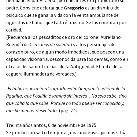
heredado el bar El Cerso, del que antes era propietario su
padre. Conviene aclarar que
Gregorio
es un disminuido
psíquico que se gana la vida con la venta ambulante de
figurillas de búhos que talla él mismo. Se las compran por
caridad.
[Recuerda a los pescaditos de oro del coronel Aureliano
Buendía de
Cien años de soledad
y a los personajes de
corazón puro, de algún modo impedidos, que poseen una
capacidad visionaria, desconocida para los demás, como en
el caso del sabio Tiresias, de la Antigüedad. El mito de la
ceguera iluminadora de verdades.]
-El búho es un animal sagrado
−dijo Gregorio tendiéndole la
figurilla, que Fouliña examinó sin interés
−. No solo sabe, sino
que calla lo que sabe. Porque no todo puede ser conocido y,
mucho menos, desvelado.
(pág. 27)
Treinta años antos, 6 de noviembre de 1975
Se produce un salto temporal, una analepsis que nos sitúa