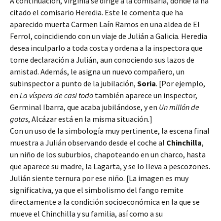
A continuación, Virginia se dirige a la comisaría, donde la ha
citado el comisario Heredia. Este le comenta que ha
aparecido muerta Carmen Laín Ramos en una aldea de El
Ferrol, coincidiendo con un viaje de Julián a Galicia. Heredia
desea inculparlo a toda costa y ordena a la inspectora que
tome declaración a Julián, aun conociendo sus lazos de
amistad. Además, le asigna un nuevo compañero, un
subinspector a punto de la jubilación,
Soria
. [Por ejemplo,
en
La víspera de casi todo
también aparece un inspector,
Germinal Ibarra, que acaba jubilándose, y en
Un millón de
gotas
, Alcázar está en la misma situación.]
Con un uso de la simbología muy pertinente, la escena final
muestra a Julián observando desde el coche al
Chinchilla
,
un niño de los suburbios, chapoteando en un charco, hasta
que aparece su madre, la Lagarta, y se lo lleva a pescozones.
Julián siente ternura por ese niño. [La imagen es muy
significativa, ya que el simbolismo del fango remite
directamente a la condición socioeconómica en la que se
mueve el Chinchilla y su familia, así como a su