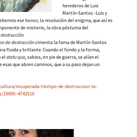
reconocimiento
herederos de Luis
La telaraña
Martín-Santos -Luis y
14. La orgía
debemos ese honor, la resolución del enigma, que así es
Fugitivos
mponente de misterio, la obra póstuma del
15. La mariposa azul
destrucción
.
Rosa negra
16. Una partida tediosa
po de destrucción
cimenta la fama de Martín-Santos
a fluida y brillante. Cuando el fondo y la forma,
El aullido
17. Un acuerdo tácito
 el
statu quo
, sabios, en pie de guerra, se alían el
e esas que abren caminos, que a su paso dejan un
La memoria de la piel
18. En los confines del
universo
Hijos de la vida
cultura/recuperada-tiempo-de-destruccion-la-
19. Un juego dentro de
otro juego
Vencer el miedo
s/10005-4742516
20. Una cuestión de
Supervivientes
oportunidad
El pez payaso
21. Una nueva apuesta
Maullidos