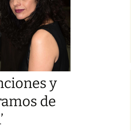
22. En paradero
desconocido
Tripulantes del miedo
23. ¿Truco o trato?
Grecos
24. La fusión
¿Quién?
nciones y
gramos de
’