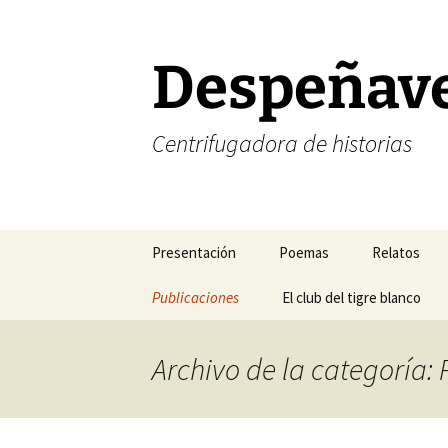
Saltar
al
contenido
Despeñav
Centrifugadora de historias
Presentación
Poemas
Relatos
Corrección de estilo
Publicaciones
Poesía amorosa
El club del tigre blanco
Halogramas
FELIZ NAVIDAD
Mis blogs favoritos
Poesía existencial
Nefertiti y 
Archivo de la categoría:
FELIZ AÑO NUEVO
Mis revistas de cabecera
Poesía temática
Relatos del
Mis libros
Sonetos
Relatos del 