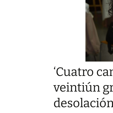
‘Cuatro ca
veintiún 
desolación