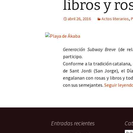
libros y ro
abril 26, 2016
Actos literarios
,
P
Generación Subway Breve
(de rel
participo
.
Conforme a la tradición catalana, e
de Sant Jordi (San Jorge), el Dí
engalanan con rosas y libros y to
con sus semejantes.
Seguir leyend
Entradas recientes
Cat
Cate