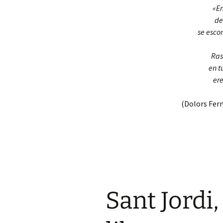
«En
de
se esco
Ras
en t
ere
(Dolors Fer
Sant Jordi,