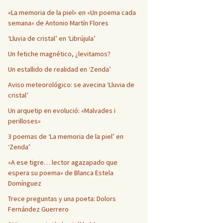
Página en blanco
«La memoria de la piel» en «Un poema cada
semana» de Antonio Martín Flores
‘Lluvia de cristal’ en ‘Librújula’
Un fetiche magnético, ¿levitamos?
Un estallido de realidad en ‘Zenda’
Aviso meteorológico: se avecina ‘Lluvia de
cristal’
Un arquetip en evolució: «Malvades i
perilloses»
3 poemas de ‘La memoria de la piel’ en
‘Zenda’
«A ese tigre… lector agazapado que
espera su poema» de Blanca Estela
Domínguez
Trece preguntas y una poeta: Dolors
Fernández Guerrero