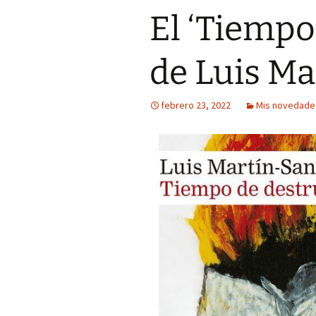
El ‘Tiempo
Mis novedades
Poesía satírico-erótica
Relatos y di
editoriales
Poesía ética
Relatos du
de Luis Ma
Versos de viernes
Relatos irón
febrero 23, 2022
Mis novedades