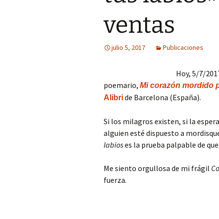
ventas
julio 5, 2017
Publicaciones
Hoy, 5/7/201
poemario,
Mi corazón mordido p
de Barcelona (España).
Alibri
Si los milagros existen, si la esper
alguien esté dispuesto a mordisqu
labios
es la prueba palpable de que
Me siento orgullosa de mi frágil
Co
fuerza.