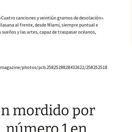
 «Cuatro canciones y veintiún gramos de desolación».
illasana al frente, desde Miami, siempre puntual e
s sueños y las artes, capaz de traspasar océanos,
imagazine/photos/pcb.2582528828432622/258252518
ón mordido por
», número 1 en