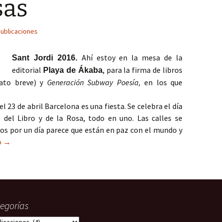
sas
ublicaciones
Ahí estoy en la mesa de la
Sant Jordi 2016.
editorial
, para la firma de libros
Playa de Ákaba
ato breve) y
Generación Subway Poesía,
en los que
l 23 de abril Barcelona es una fiesta. Se celebra el día
a del Libro y de la Rosa, todo en uno. Las calles se
dos por un día parece que están en paz con el mundo y
Sant Jordi, una fiesta de libros y rosas
o
→
egorías
gorías