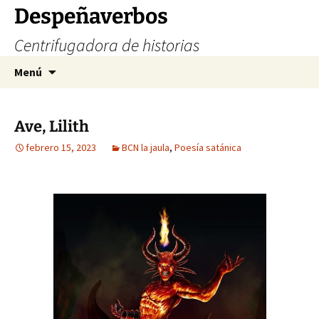
Saltar
Despeñaverbos
al
Centrifugadora de historias
contenido
Buscar:
Menú
Ave, Lilith
febrero 15, 2023
BCN la jaula
,
Poesía satánica