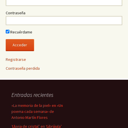
Contraseña
Recuérdame
Registrarse
Contraseña perdida
Entradas recientes
«La memoria de la piel» en «Un
poema cada semana» de
Antonio Martín Flores
‘Lluvia de cristal’ en ‘Librújula’