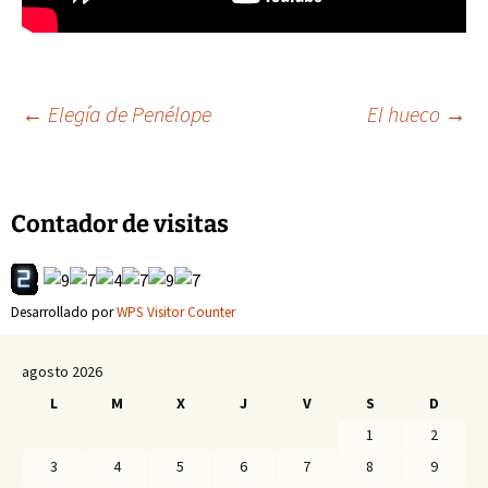
Navegación
←
Elegía de Penélope
El hueco
→
de
Contador de visitas
entradas
Desarrollado por
WPS Visitor Counter
agosto 2026
L
M
X
J
V
S
D
1
2
3
4
5
6
7
8
9