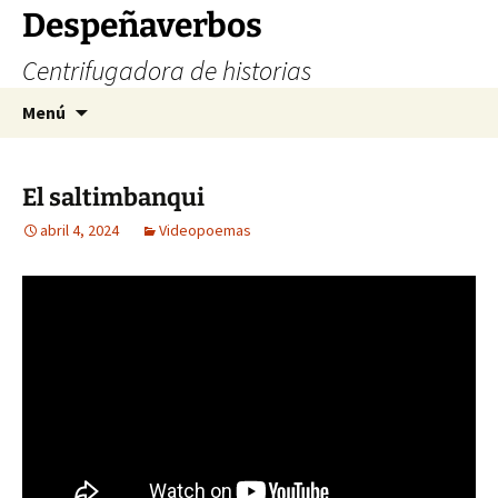
Saltar
Despeñaverbos
al
Centrifugadora de historias
contenido
Buscar:
Menú
El saltimbanqui
abril 4, 2024
Videopoemas