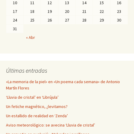
10
11
12
13
14
15
16
17
18
19
20
21
22
23
24
25
26
27
28
29
30
31
« Abr
Últimas entradas
«La memoria de la piel» en «Un poema cada semana» de Antonio
Martín Flores
‘Lluvia de cristal’ en ‘Librújula’
Un fetiche magnético, ¿levitamos?
Un estallido de realidad en ‘Zenda’
Aviso meteorológico: se avecina ‘Lluvia de cristal’