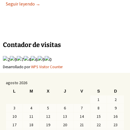
Halogramas: «La pesadilla»
Seguir leyendo
→
Contador de visitas
Desarrollado por
WPS Visitor Counter
agosto 2026
L
M
X
J
V
S
D
1
2
3
4
5
6
7
8
9
10
11
12
13
14
15
16
17
18
19
20
21
22
23