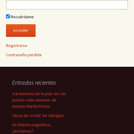
Recuérdame
Registrarse
Contraseña perdida
Entradas recientes
«La memoria de la piel» en «Un
poema cada semana» de
Antonio Martín Flores
‘Lluvia de cristal’ en ‘Librújula’
Un fetiche magnético,
¿levitamos?