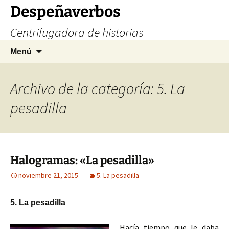
Saltar
Despeñaverbos
al
Centrifugadora de historias
contenido
Buscar:
Menú
Archivo de la categoría: 5. La
pesadilla
Halogramas: «La pesadilla»
noviembre 21, 2015
5. La pesadilla
5. La pesadilla
Hacía tiempo que le daba