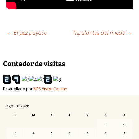
Navegación
←
El pez payaso
Tripulantes del miedo
→
de
Contador de visitas
entradas
Desarrollado por
WPS Visitor Counter
agosto 2026
L
M
X
J
V
S
D
1
2
3
4
5
6
7
8
9