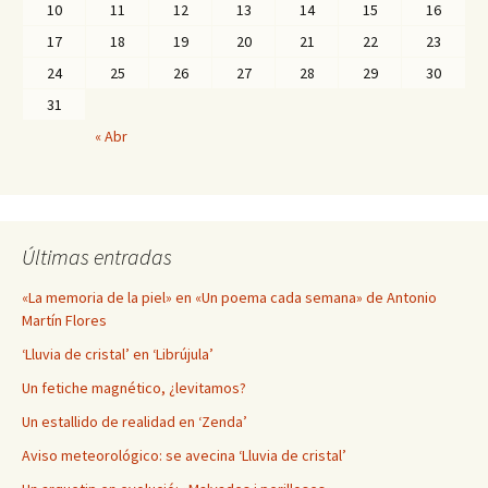
10
11
12
13
14
15
16
17
18
19
20
21
22
23
24
25
26
27
28
29
30
31
« Abr
Últimas entradas
«La memoria de la piel» en «Un poema cada semana» de Antonio
Martín Flores
‘Lluvia de cristal’ en ‘Librújula’
Un fetiche magnético, ¿levitamos?
Un estallido de realidad en ‘Zenda’
Aviso meteorológico: se avecina ‘Lluvia de cristal’