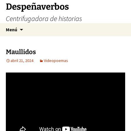
Saltar
Despeñaverbos
al
Centrifugadora de historias
contenido
Buscar:
Menú
Maullidos
abril 21, 2024
Videopoemas