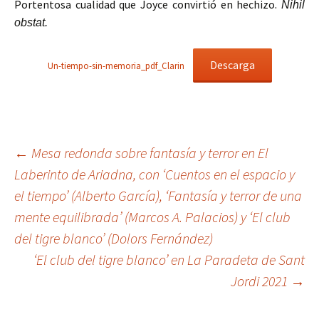
Portentosa cualidad que Joyce convirtió en hechizo.
Nihil
obstat.
Descarga
Un-tiempo-sin-memoria_pdf_Clarin
Navegación
←
Mesa redonda sobre fantasía y terror en El
Laberinto de Ariadna, con ‘Cuentos en el espacio y
el tiempo’ (Alberto García), ‘Fantasía y terror de una
de
mente equilibrada’ (Marcos A. Palacios) y ‘El club
del tigre blanco’ (Dolors Fernández)
entradas
‘El club del tigre blanco’ en La Paradeta de Sant
Jordi 2021
→