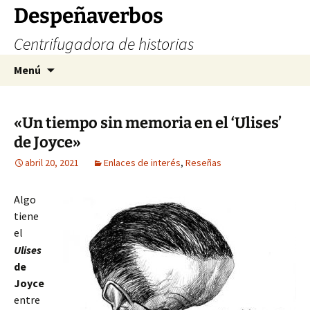
Saltar
Despeñaverbos
al
Centrifugadora de historias
contenido
Buscar:
Menú
«Un tiempo sin memoria en el ‘Ulises’
de Joyce»
abril 20, 2021
Enlaces de interés
,
Reseñas
Algo
tiene
el
Ulises
de
Joyce
entre