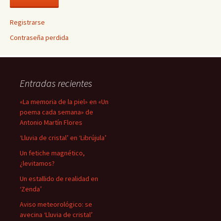
Registrarse
Contraseña perdida
Entradas recientes
«La memoria de la piel» en «Un
poema cada semana» de
Antonio Martín Flores
‘Lluvia de cristal’ en ‘Librújula’
Un fetiche magnético,
¿levitamos?
Un estallido de realidad en
‘Zenda’
Aviso meteorológico: se
avecina ‘Lluvia de cristal’