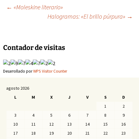
Navegación
←
«Moleskine literario»
Halogramas: «El brillo púrpura»
→
de
entradas
Contador de visitas
Desarrollado por
WPS Visitor Counter
agosto 2026
L
M
X
J
V
S
D
1
2
3
4
5
6
7
8
9
10
11
12
13
14
15
16
17
18
19
20
21
22
23