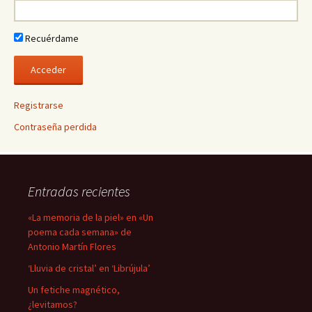
Recuérdame
Registrarse
Contraseña perdida
Entradas recientes
«La memoria de la piel» en «Un
poema cada semana» de
Antonio Martín Flores
‘Lluvia de cristal’ en ‘Librújula’
Un fetiche magnético,
¿levitamos?