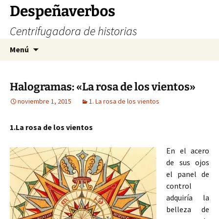
Saltar
Despeñaverbos
al
Centrifugadora de historias
contenido
Buscar:
Menú
Halogramas: «La rosa de los vientos»
noviembre 1, 2015
1. La rosa de los vientos
1.La rosa de los vientos
En el acero
de sus ojos
el panel de
control
adquiría la
belleza de