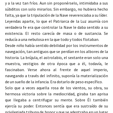
y a la vez tan fríos. Aun sin proponérselo, intimidaba a sus
súbditos con solo mirarlos. Sin embargo, no hubiera hecho
falta, ya que la tripulación de la Nave reverenciaba a su líder.
Leyendas aparte, lo que el Patriarca de la Luz asumía con
verdadera fe era que controlar la Nave le daba sentido a su
existencia. El resto carecía de masa o de sustancia. Se
reducía a una nebulosa en la que todo y todos flotaban.
Desde niño había sentido debilidad por los instrumentos de
navegación, tan antiguos que se perdían en los albores de la
historia. La brújula, el astrolabio, el sextante eran solo una
muestra, vestigios de otra época que a él, todavía, le
fascinaban. Verse ahora al frente de aquel imperio,
navegando a través del infinito, suponía la materialización
de un sueño de la infancia. Era dotarlo de peso específico.
Solo que a veces aquella rosa de los vientos, su obra, su
hermosa victoria sobre la mediocridad, giraba tan aprisa
que llegaba a centrifugar su mente. Sobre Él también
ejercía su poder. Entonces sentía que era sustraído de su
privilegiada tribuna de honor y que se adentraba en un lugar