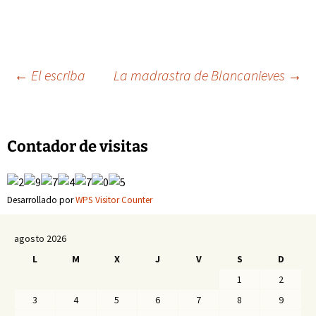
Navegación
←
El escriba
La madrastra de Blancanieves
→
de
Contador de visitas
entradas
Desarrollado por
WPS Visitor Counter
agosto 2026
L
M
X
J
V
S
D
1
2
3
4
5
6
7
8
9