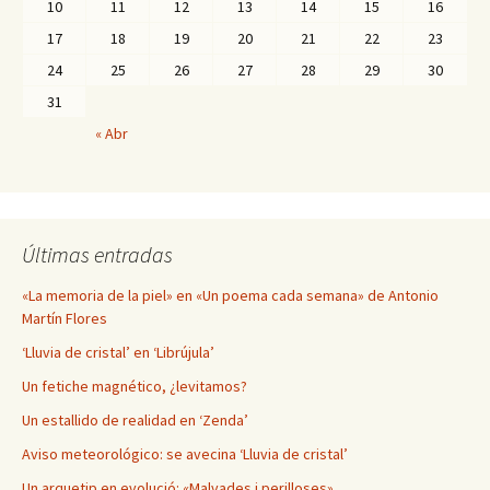
10
11
12
13
14
15
16
17
18
19
20
21
22
23
24
25
26
27
28
29
30
31
« Abr
Últimas entradas
«La memoria de la piel» en «Un poema cada semana» de Antonio
Martín Flores
‘Lluvia de cristal’ en ‘Librújula’
Un fetiche magnético, ¿levitamos?
Un estallido de realidad en ‘Zenda’
Aviso meteorológico: se avecina ‘Lluvia de cristal’
Un arquetip en evolució: «Malvades i perilloses»