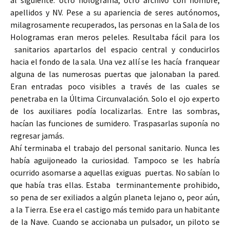
al siguiente: otro holograma, otro archivo con nombre,
apellidos y NV. Pese a su apariencia de seres autónomos,
milagrosamente recuperados, las personas en la Sala de los
Hologramas eran meros peleles. Resultaba fácil para los
sanitarios apartarlos del espacio central y conducirlos
hacia el fondo de la sala. Una vez allí se les hacía franquear
alguna de las numerosas puertas que jalonaban la pared.
Eran entradas poco visibles a través de las cuales se
penetraba en la Última Circunvalación. Solo el ojo experto
de los auxiliares podía localizarlas. Entre las sombras,
hacían las funciones de sumidero. Traspasarlas suponía no
regresar jamás.
Ahí terminaba el trabajo del personal sanitario. Nunca les
había aguijoneado la curiosidad. Tampoco se les habría
ocurrido asomarse a aquellas exiguas puertas. No sabían lo
que había tras ellas. Estaba terminantemente prohibido,
so pena de ser exiliados a algún planeta lejano o, peor aún,
a la Tierra. Ese era el castigo más temido para un habitante
de la Nave. Cuando se accionaba un pulsador, un piloto se