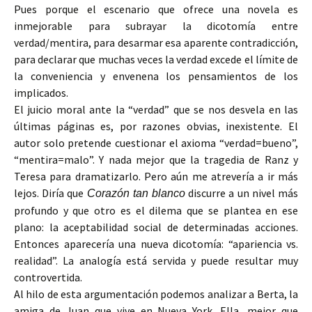
Pues porque el escenario que ofrece una novela es
inmejorable para subrayar la dicotomía entre
verdad/mentira, para desarmar esa aparente contradicción,
para declarar que muchas veces la verdad excede el límite de
la conveniencia y envenena los pensamientos de los
implicados.
El juicio moral ante la “verdad” que se nos desvela en las
últimas páginas es, por razones obvias, inexistente. El
autor solo pretende cuestionar el axioma “verdad=bueno”,
“mentira=malo”. Y nada mejor que la tragedia de Ranz y
Teresa para dramatizarlo. Pero aún me atrevería a ir más
lejos. Diría que
discurre a un nivel más
Corazón tan blanco
profundo y que otro es el dilema que se plantea en ese
plano: la aceptabilidad social de determinadas acciones.
Entonces aparecería una nueva dicotomía: “apariencia vs.
realidad”. La analogía está servida y puede resultar muy
controvertida.
Al hilo de esta argumentación podemos analizar a Berta, la
amiga de Juan que vive en Nueva York. Ella, mejor que