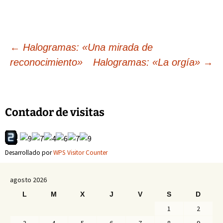
Navegación
←
Halogramas: «Una mirada de
reconocimiento»
Halogramas: «La orgía»
→
de
entradas
Contador de visitas
Desarrollado por
WPS Visitor Counter
agosto 2026
L
M
X
J
V
S
D
1
2