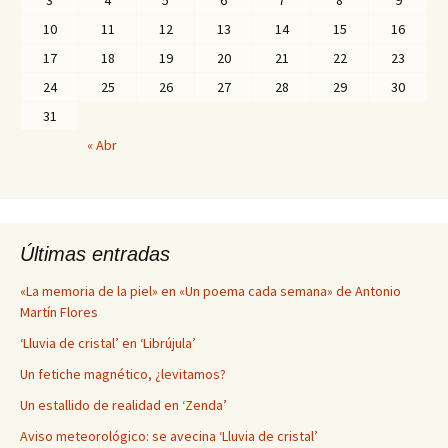
3
4
5
6
7
8
9
10
11
12
13
14
15
16
17
18
19
20
21
22
23
24
25
26
27
28
29
30
31
« Abr
Últimas entradas
«La memoria de la piel» en «Un poema cada semana» de Antonio
Martín Flores
‘Lluvia de cristal’ en ‘Librújula’
Un fetiche magnético, ¿levitamos?
Un estallido de realidad en ‘Zenda’
Aviso meteorológico: se avecina ‘Lluvia de cristal’