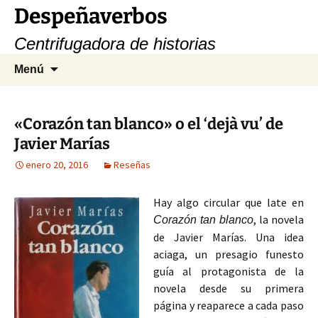
Saltar
Despeñaverbos
al
Centrifugadora de historias
contenido
Buscar:
Menú
«Corazón tan blanco» o el ‘dejà vu’ de
Javier Marías
enero 20, 2016
Reseñas
Hay algo circular que late en
, la novela
Corazón tan blanco
de Javier Marías. Una idea
aciaga, un presagio funesto
guía al protagonista de la
novela desde su primera
página y reaparece a cada paso