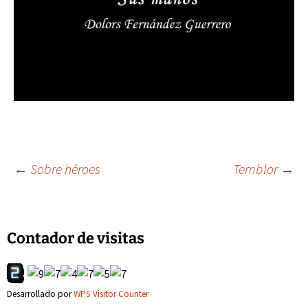
Navegación
←
Sobre héroes
Temblor
→
de
Contador de visitas
entradas
Desarrollado por
WPS Visitor Counter