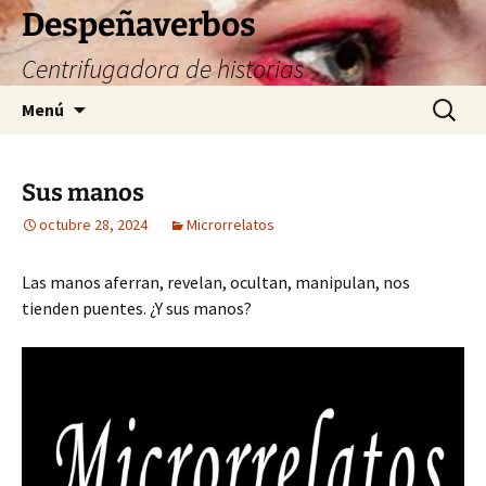
Saltar
Despeñaverbos
al
Centrifugadora de historias
contenido
Buscar:
Menú
Sus manos
octubre 28, 2024
Microrrelatos
Las manos aferran, revelan, ocultan, manipulan, nos
tienden puentes. ¿Y sus manos?