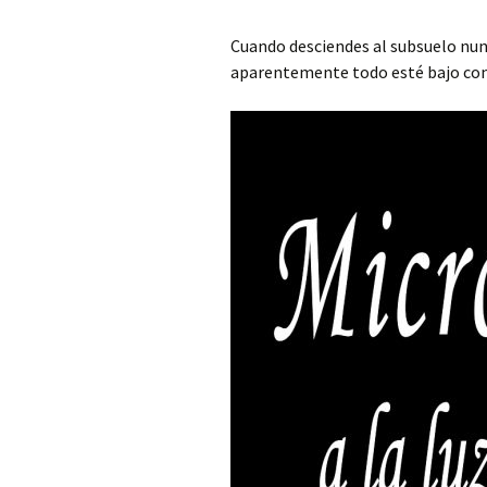
Mis novedades
Poesía satírico-erótica
Relatos y di
Cuando desciendes al subsuelo nun
editoriales
aparentemente todo esté bajo con
Poesía ética
Relatos du
Versos de viernes
Relatos irón