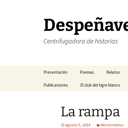
Saltar
al
contenido
Despeñav
Centrifugadora de historias
Presentación
Poemas
Relatos
Corrección de estilo
Publicaciones
Poesía amorosa
El club del tigre blanco
Halogramas
FELIZ NAVIDAD
Mis blogs favoritos
Poesía existencial
Nefertiti y 
La rampa
FELIZ AÑO NUEVO
Mis revistas de cabecera
Poesía temática
Relatos del
Mis libros
Sonetos
Relatos del 
agosto 5, 2024
Microrrelatos