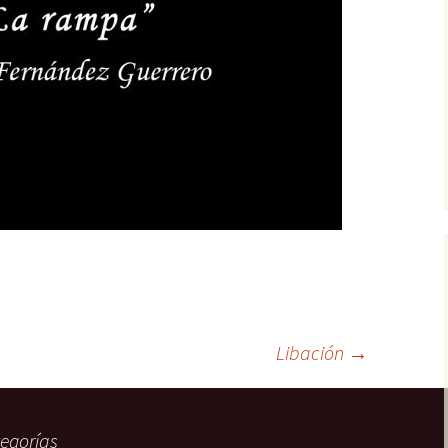
22. En paradero
desconocido
Tripulantes del miedo
23. ¿Truco o trato?
Grecos
24. La fusión
¿Quién?
Libación
→
egorías