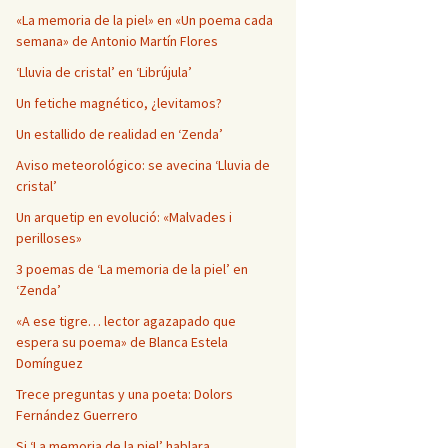
Página en blanco
«La memoria de la piel» en «Un poema cada
semana» de Antonio Martín Flores
‘Lluvia de cristal’ en ‘Librújula’
Un fetiche magnético, ¿levitamos?
Un estallido de realidad en ‘Zenda’
Aviso meteorológico: se avecina ‘Lluvia de
cristal’
Un arquetip en evolució: «Malvades i
perilloses»
3 poemas de ‘La memoria de la piel’ en
‘Zenda’
«A ese tigre… lector agazapado que
espera su poema» de Blanca Estela
Domínguez
Trece preguntas y una poeta: Dolors
Fernández Guerrero
Si ‘La memoria de la piel’ hablara…