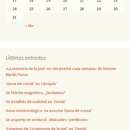
17
18
19
20
21
22
23
24
25
26
27
28
29
30
31
« Abr
Últimas entradas
«La memoria de la piel» en «Un poema cada semana» de Antonio
Martín Flores
‘Lluvia de cristal’ en ‘Librújula’
Un fetiche magnético, ¿levitamos?
Un estallido de realidad en ‘Zenda’
Aviso meteorológico: se avecina ‘Lluvia de cristal’
Un arquetip en evolució: «Malvades i perilloses»
3 poemas de ‘La memoria de la piel’ en ‘Zenda’