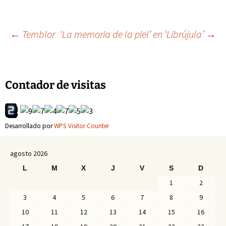
Navegación
←
Temblor
‘La memoria de la piel’ en ‘Librújula’
→
de
Contador de visitas
entradas
Desarrollado por
WPS Visitor Counter
agosto 2026
L
M
X
J
V
S
D
1
2
3
4
5
6
7
8
9
10
11
12
13
14
15
16