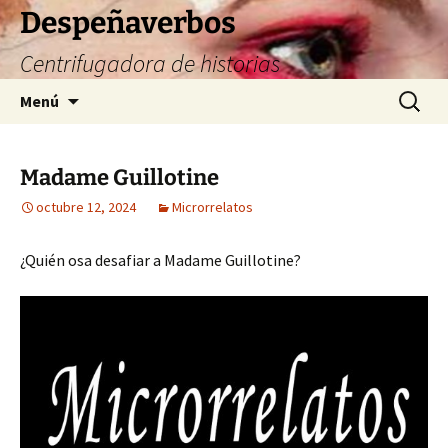
Saltar
Despeñaverbos
al
Centrifugadora de historias
contenido
Buscar:
Menú
Madame Guillotine
octubre 12, 2024
Microrrelatos
¿Quién osa desafiar a Madame Guillotine?