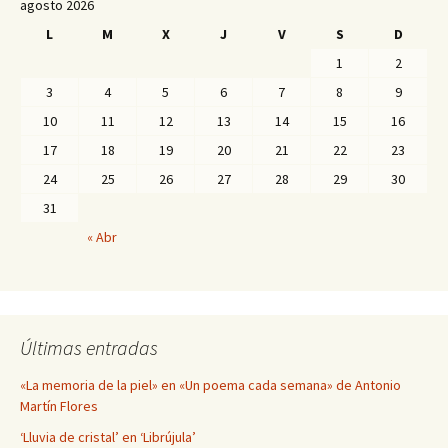
agosto 2026
L
M
X
J
V
S
D
1
2
3
4
5
6
7
8
9
10
11
12
13
14
15
16
17
18
19
20
21
22
23
24
25
26
27
28
29
30
31
« Abr
Últimas entradas
«La memoria de la piel» en «Un poema cada semana» de Antonio
Martín Flores
‘Lluvia de cristal’ en ‘Librújula’