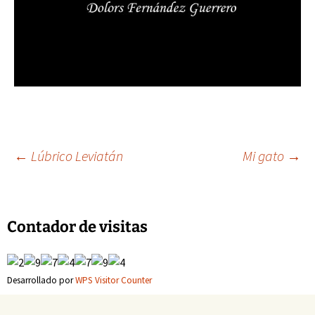
Navegación
←
Lúbrico Leviatán
Mi gato
→
de
Contador de visitas
entradas
Desarrollado por
WPS Visitor Counter