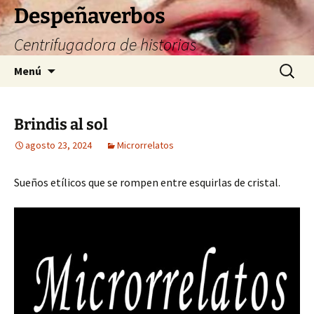
Saltar
Despeñaverbos
al
Centrifugadora de historias
contenido
Buscar:
Menú
Brindis al sol
agosto 23, 2024
Microrrelatos
Sueños etílicos que se rompen entre esquirlas de cristal.