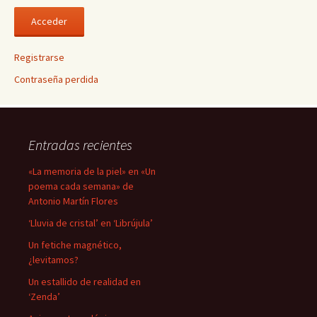
Registrarse
Contraseña perdida
Entradas recientes
«La memoria de la piel» en «Un
poema cada semana» de
Antonio Martín Flores
‘Lluvia de cristal’ en ‘Librújula’
Un fetiche magnético,
¿levitamos?
Un estallido de realidad en
‘Zenda’