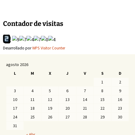
de
entradas
Contador de visitas
Desarrollado por
WPS Visitor Counter
agosto 2026
L
M
X
J
V
S
D
1
2
3
4
5
6
7
8
9
10
11
12
13
14
15
16
17
18
19
20
21
22
23
24
25
26
27
28
29
30
31
« Abr