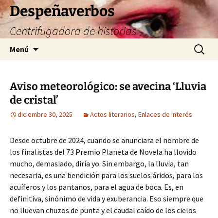
Saltar
Despeñaverbos
al
Centrifugadora de historias
contenido
Buscar:
Menú
Aviso meteorológico: se avecina ‘Lluvia
de cristal’
diciembre 30, 2025
Actos literarios
,
Enlaces de interés
Desde octubre de 2024, cuando se anunciara el nombre de
los finalistas del 73 Premio Planeta de Novela ha llovido
mucho, demasiado, diría yo. Sin embargo, la lluvia, tan
necesaria, es una bendición para los suelos áridos, para los
acuíferos y los pantanos, para el agua de boca. Es, en
definitiva, sinónimo de vida y exuberancia. Eso siempre que
no lluevan chuzos de punta y el caudal caído de los cielos