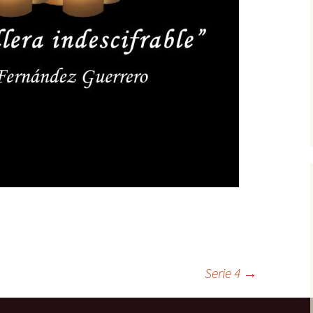
22. En paradero
desconocido
Tripulantes del miedo
23. ¿Truco o trato?
Grecos
24. La fusión
¿Quién?
Serie 4
→