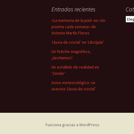
de
Entradas recientes
Cat
entradas
Cate
«La memoria de la piel» en «Un
poema cada semana» de
Antonio Martín Flores
‘Lluvia de cristal’ en ‘Librújula’
Un fetiche magnético,
¿levitamos?
Un estallido de realidad en
‘Zenda’
Aviso meteorológico: se
avecina ‘Lluvia de cristal’
Funciona gracias a WordPress