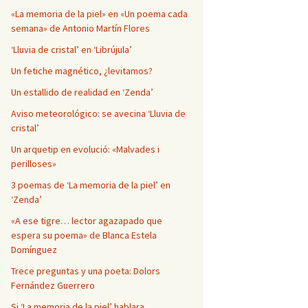
Página en blanco
«La memoria de la piel» en «Un poema cada
semana» de Antonio Martín Flores
‘Lluvia de cristal’ en ‘Librújula’
Un fetiche magnético, ¿levitamos?
Un estallido de realidad en ‘Zenda’
Aviso meteorológico: se avecina ‘Lluvia de
cristal’
Un arquetip en evolució: «Malvades i
perilloses»
3 poemas de ‘La memoria de la piel’ en
‘Zenda’
«A ese tigre… lector agazapado que
espera su poema» de Blanca Estela
Domínguez
Trece preguntas y una poeta: Dolors
Fernández Guerrero
Si ‘La memoria de la piel’ hablara…