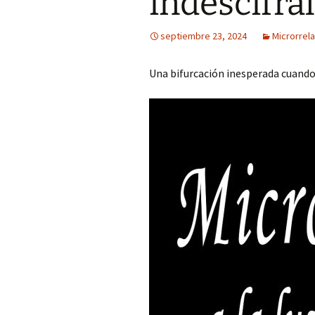
indescifra
Mis novedades
Poesía satírico-erótica
Relatos y di
editoriales
septiembre 23, 2024
Microrrel
Poesía ética
Relatos du
Una bifurcación inesperada cuando
Versos de viernes
Relatos irón