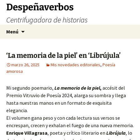
Saltar
Despeñaverbos
al
Centrifugadora de historias
contenido
Buscar:
Menú
‘La memoria de la piel’ en ‘Librújula’
marzo 26, 2025
Mis novedades editoriales
,
Poesía
amorosa
Mi segundo poemario,
La memoria de la piel
,
accésit del
Premio Vitruvio de Poesía 2024, alarga su sombra y llega
hasta nuestras manos en un formato de exquisita
elegancia.
El volumen gana peso y con cada lectura sus versos se
encrespan, crecen y exhalan el fuego de una nueva memoria.
Enrique Villagrasa
, poeta y crítico literario en
Librújula
, lo