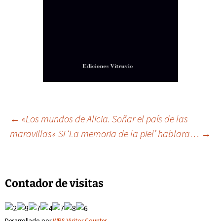
Navegación
←
«Los mundos de Alicia. Soñar el país de las
maravillas»
Si ‘La memoria de la piel’ hablara…
→
de
entradas
Contador de visitas
Desarrollado por
WPS Visitor Counter