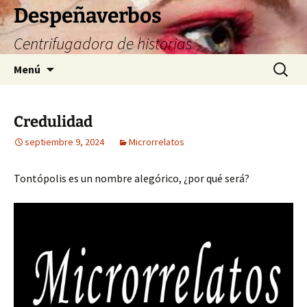
Saltar
Despeñaverbos
al
Centrifugadora de historias
contenido
Buscar:
Menú
Credulidad
septiembre 9, 2024
Microrrelatos
Tontópolis es un nombre alegórico, ¿por qué será?