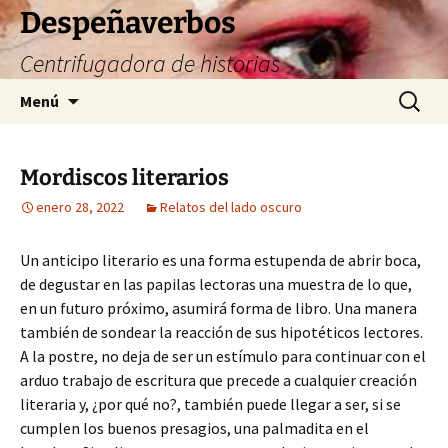
Saltar
Despeñaverbos
al
Centrifugadora de historias
contenido
Buscar:
Menú
Mordiscos literarios
enero 28, 2022
Relatos del lado oscuro
Un anticipo literario es una forma estupenda de abrir boca,
de degustar en las papilas lectoras una muestra de lo que,
en un futuro próximo, asumirá forma de libro. Una manera
también de sondear la reacción de sus hipotéticos lectores.
A la postre, no deja de ser un estímulo para continuar con el
arduo trabajo de escritura que precede a cualquier creación
literaria y, ¿por qué no?, también puede llegar a ser, si se
cumplen los buenos presagios, una palmadita en el