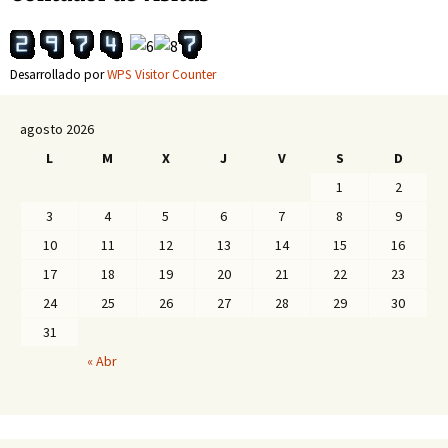
entradas
Desarrollado por
WPS Visitor Counter
agosto 2026
L
M
X
J
V
S
D
1
2
3
4
5
6
7
8
9
10
11
12
13
14
15
16
17
18
19
20
21
22
23
24
25
26
27
28
29
30
31
« Abr