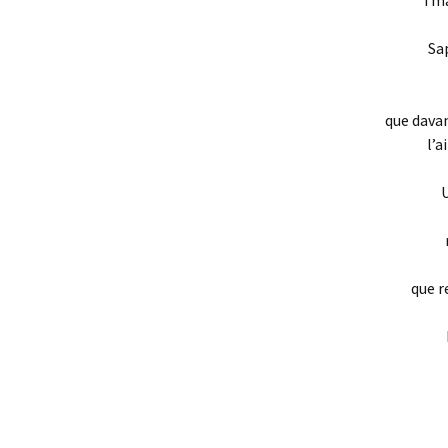
i m
Sap
que davan
l’a
U
que r