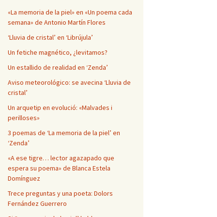
Página en blanco
«La memoria de la piel» en «Un poema cada
semana» de Antonio Martín Flores
‘Lluvia de cristal’ en ‘Librújula’
Un fetiche magnético, ¿levitamos?
Un estallido de realidad en ‘Zenda’
Aviso meteorológico: se avecina ‘Lluvia de
cristal’
Un arquetip en evolució: «Malvades i
perilloses»
3 poemas de ‘La memoria de la piel’ en
‘Zenda’
«A ese tigre… lector agazapado que
espera su poema» de Blanca Estela
Domínguez
Trece preguntas y una poeta: Dolors
Fernández Guerrero