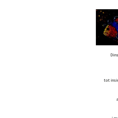
Mis novedades
Poesía satírico-erótica
Relatos y di
editoriales
Poesía ética
Relatos du
Versos de viernes
Relatos irón
Dins
tot insi
a