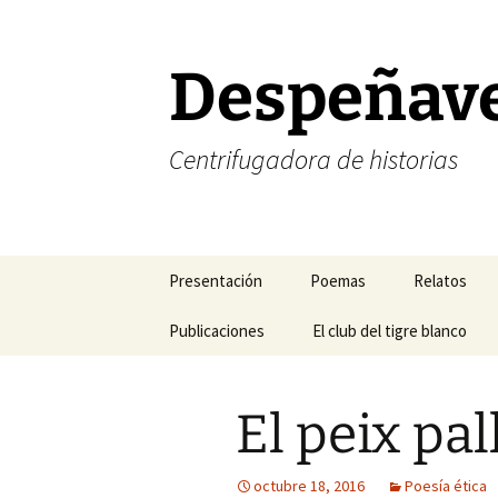
Saltar
al
contenido
Despeñav
Centrifugadora de historias
Presentación
Poemas
Relatos
Corrección de estilo
Publicaciones
Poesía amorosa
El club del tigre blanco
Halogramas
FELIZ NAVIDAD
Mis blogs favoritos
Poesía existencial
Nefertiti y 
El peix pal
FELIZ AÑO NUEVO
Mis revistas de cabecera
Poesía temática
Relatos del
Mis libros
Sonetos
Relatos del 
octubre 18, 2016
Poesía ética