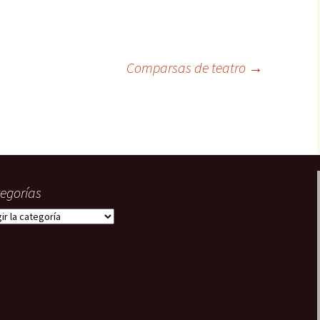
22. En paradero
desconocido
Tripulantes del miedo
23. ¿Truco o trato?
Grecos
Comparsas de teatro
→
24. La fusión
¿Quién?
egorías
gorías