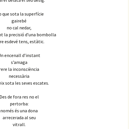
ai el delata el seu desig.
reconocimiento
La telaraña
14. La orgía
 que sota la superfície
gairebé
Fugitivos
15. La mariposa azul
no cal nedar,
t la precisió d’una bombolla
Rosa negra
16. Una partida tediosa
ire esdevé tens, estàtic.
El aullido
17. Un acuerdo tácito
n encenall d’instant
La memoria de la piel
s’amaga
18. En los confines del
rere la inconsciència
universo
Hijos de la vida
necessària
19. Un juego dentro de
eïx sota les seves escates.
otro juego
Vencer el miedo
Des de fora res no el
20. Una cuestión de
Supervivientes
pertorba:
oportunidad
només és una dona
El pez payaso
21. Una nueva apuesta
arrecerada al seu
vitrall.
Maullidos