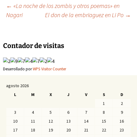
Navegación
←
«La noche de los zombis y otros poemas» en
Nagari
El don de la embriaguez en Li Po
→
de
entradas
Contador de visitas
Desarrollado por
WPS Visitor Counter
agosto 2026
L
M
X
J
V
S
D
1
2
3
4
5
6
7
8
9
10
11
12
13
14
15
16
17
18
19
20
21
22
23