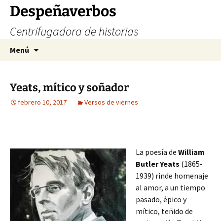
Saltar
Despeñaverbos
al
Centrifugadora de historias
contenido
Buscar:
Menú
Yeats, mítico y soñador
febrero 10, 2017
Versos de viernes
La poesía de
William
Butler Yeats
(1865-
1939) rinde homenaje
al amor, a un tiempo
pasado, épico y
mítico, teñido de