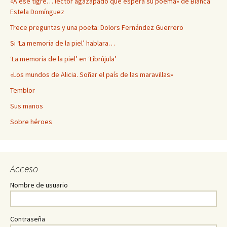
«A ese tigre… lector agazapado que espera su poema» de Blanca
Estela Domínguez
Trece preguntas y una poeta: Dolors Fernández Guerrero
Si ‘La memoria de la piel’ hablara…
‘La memoria de la piel’ en ‘Librújula’
«Los mundos de Alicia. Soñar el país de las maravillas»
Temblor
Sus manos
Sobre héroes
Acceso
Nombre de usuario
Contraseña