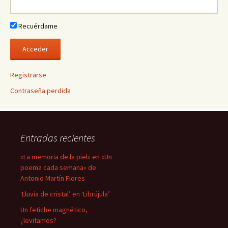
Recuérdame
Registrarse
Contraseña perdida
Entradas recientes
«La memoria de la piel» en «Un
poema cada semana» de
Antonio Martín Flores
‘Lluvia de cristal’ en ‘Librújula’
Un fetiche magnético,
¿levitamos?