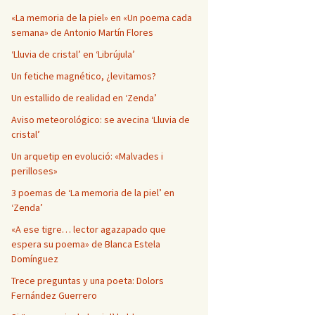
Página en blanco
«La memoria de la piel» en «Un poema cada
semana» de Antonio Martín Flores
‘Lluvia de cristal’ en ‘Librújula’
Un fetiche magnético, ¿levitamos?
Un estallido de realidad en ‘Zenda’
Aviso meteorológico: se avecina ‘Lluvia de
cristal’
Un arquetip en evolució: «Malvades i
perilloses»
3 poemas de ‘La memoria de la piel’ en
‘Zenda’
«A ese tigre… lector agazapado que
espera su poema» de Blanca Estela
Domínguez
Trece preguntas y una poeta: Dolors
Fernández Guerrero