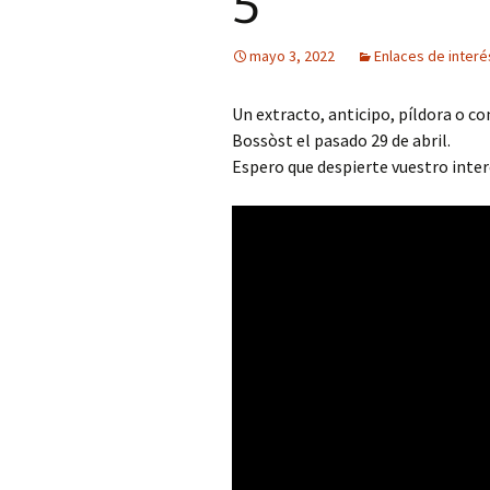
5′
Mis novedades
Poesía satírico-erótica
Relatos y di
editoriales
mayo 3, 2022
Enlaces de interé
Poesía ética
Relatos du
Un extracto, anticipo, píldora o c
Versos de viernes
Relatos irón
Bossòst el pasado 29 de abril.
Espero que despierte vuestro int