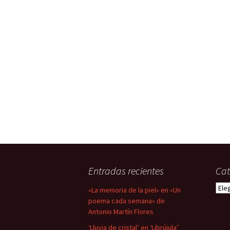
Entradas recientes
Cat
Cate
«La memoria de la piel» en «Un
poema cada semana» de
Antonio Martín Flores
‘Lluvia de cristal’ en ‘Librújula’