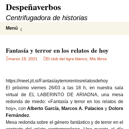
Despeñaverbos
Saltar
al
Centrifugadora de historias
contenido
Buscar:
Menú
Fantasía y terror en los relatos de hoy
marzo 19, 2021
El club del tigre blanco
,
Mis libros
https://meet.jit.si/Fantasíayterrorenlosrelatosdehoy
El próximo viernes 26/03 a las 18 h, en nuestra sala
virtual de EL LABERINTO DE ARIADNA, una mesa
redonda de miedo: «Fantasía y terror en los relatos de
hoy», con
Alberto García, Marcos A. Palacios
y
Dolors
Fernández
.
Mesa redonda sobre el género fantástico y de terror en el