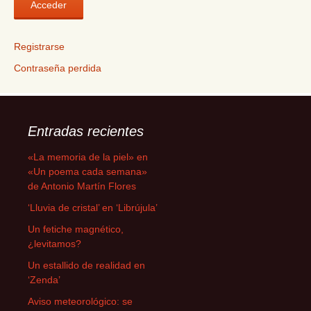
Registrarse
Contraseña perdida
Entradas recientes
«La memoria de la piel» en
«Un poema cada semana»
de Antonio Martín Flores
‘Lluvia de cristal’ en ‘Librújula’
Un fetiche magnético,
¿levitamos?
Un estallido de realidad en
‘Zenda’
Aviso meteorológico: se