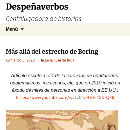
Saltar
Despeñaverbos
al
Centrifugadora de historias
contenido
Buscar:
Menú
Más allá del estrecho de Bering
marzo 6, 2020
En la cuerda floja
Artículo escrito a raíz de la caravana de hondureños,
guatemaltecos, mexicanos, etc. que en 2019 inició un
éxodo de miles de personas en dirección a EE.UU.:
https://www.youtube.com/watch?v=FSEi4GD-QZ8