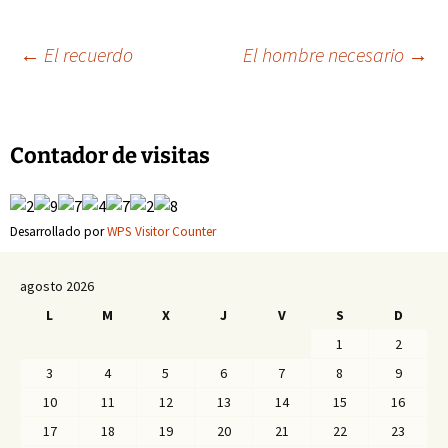
Navegación
←
El recuerdo
El hombre necesario
→
de
Contador de visitas
entradas
Desarrollado por
WPS Visitor Counter
agosto 2026
L
M
X
J
V
S
D
1
2
3
4
5
6
7
8
9
10
11
12
13
14
15
16
17
18
19
20
21
22
23