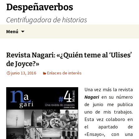
Saltar
Despeñaverbos
al
Centrifugadora de historias
contenido
Buscar:
Menú
Revista Nagari: «¿Quién teme al ‘Ulises’
de Joyce?»
junio 13, 2016
Enlaces de interés
Una vez más la revista
Nagari
en su número
de junio me publica
uno de mis trabajos.
Esta vez colaboro en
el apartado de
«Ensayo», con una