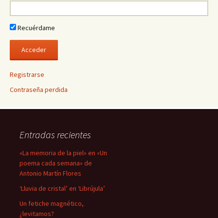
Recuérdame
Registrarse
Contraseña perdida
Entradas recientes
«La memoria de la piel» en «Un
poema cada semana» de
Antonio Martín Flores
‘Lluvia de cristal’ en ‘Librújula’
Un fetiche magnético,
¿levitamos?