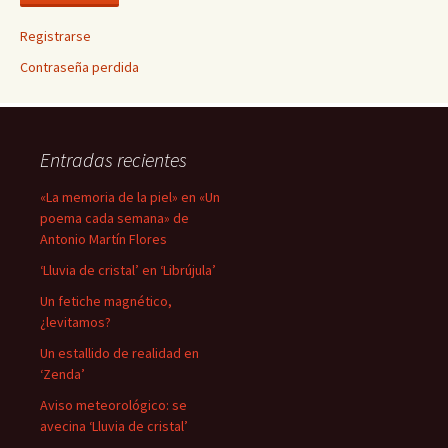
Registrarse
Contraseña perdida
Entradas recientes
«La memoria de la piel» en «Un
poema cada semana» de
Antonio Martín Flores
‘Lluvia de cristal’ en ‘Librújula’
Un fetiche magnético,
¿levitamos?
Un estallido de realidad en
‘Zenda’
Aviso meteorológico: se
avecina ‘Lluvia de cristal’