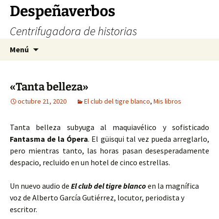
Saltar
Despeñaverbos
al
Centrifugadora de historias
contenido
Buscar:
Menú
«Tanta belleza»
octubre 21, 2020
El club del tigre blanco
,
Mis libros
Tanta belleza subyuga al maquiavélico y sofisticado
Fantasma de la Ópera
. El güisqui tal vez pueda arreglarlo,
pero mientras tanto, las horas pasan desesperadamente
despacio, recluido en un hotel de cinco estrellas.
Un nuevo audio de
El club del tigre blanco
en la magnífica
voz de Alberto García Gutiérrez, locutor, periodista y
escritor.