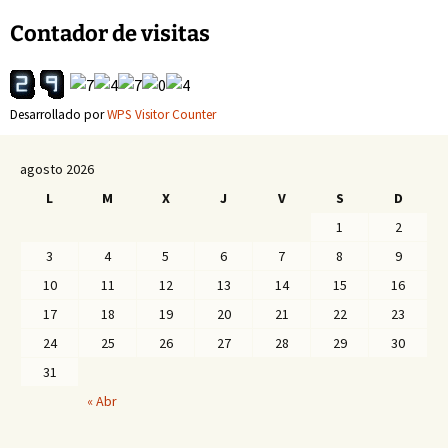
entradas
Contador de visitas
Desarrollado por
WPS Visitor Counter
agosto 2026
L
M
X
J
V
S
D
1
2
3
4
5
6
7
8
9
10
11
12
13
14
15
16
17
18
19
20
21
22
23
24
25
26
27
28
29
30
31
« Abr