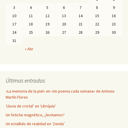
3
4
5
6
7
8
9
10
11
12
13
14
15
16
17
18
19
20
21
22
23
24
25
26
27
28
29
30
31
« Abr
Últimas entradas
«La memoria de la piel» en «Un poema cada semana» de Antonio
Martín Flores
‘Lluvia de cristal’ en ‘Librújula’
Un fetiche magnético, ¿levitamos?
Un estallido de realidad en ‘Zenda’