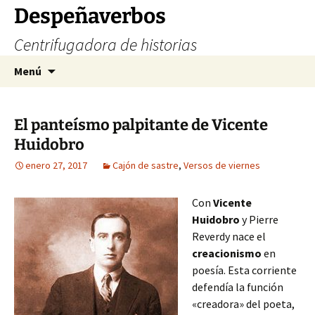
Saltar
Despeñaverbos
al
Centrifugadora de historias
contenido
Buscar:
Menú
El panteísmo palpitante de Vicente
Huidobro
enero 27, 2017
Cajón de sastre
,
Versos de viernes
Con
Vicente
Huidobro
y Pierre
Reverdy nace el
creacionismo
en
poesía. Esta corriente
defendía la función
«creadora» del poeta,