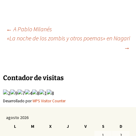
Navegación
←
A Pablo Milanés
«La noche de los zombis y otros poemas» en Nagari
→
de
entradas
Contador de visitas
Desarrollado por
WPS Visitor Counter
agosto 2026
L
M
X
J
V
S
D
1
2