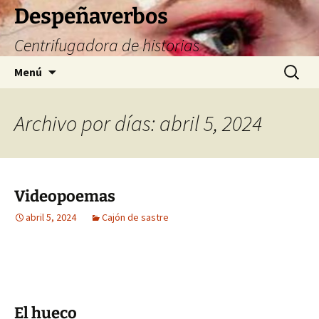
Saltar
Despeñaverbos
al
Centrifugadora de historias
contenido
Buscar:
Menú
Archivo por días: abril 5, 2024
Videopoemas
abril 5, 2024
Cajón de sastre
El hueco