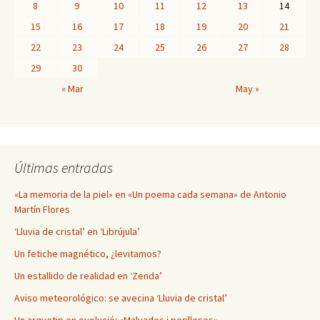
8
9
10
11
12
13
14
15
16
17
18
19
20
21
22
23
24
25
26
27
28
29
30
« Mar
May »
Últimas entradas
«La memoria de la piel» en «Un poema cada semana» de Antonio
Martín Flores
‘Lluvia de cristal’ en ‘Librújula’
Un fetiche magnético, ¿levitamos?
Un estallido de realidad en ‘Zenda’
Aviso meteorológico: se avecina ‘Lluvia de cristal’
Un arquetip en evolució: «Malvades i perilloses»