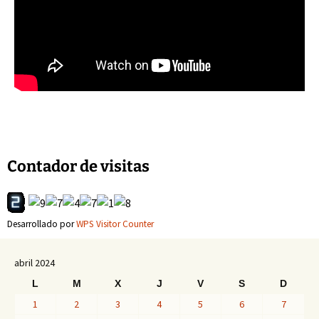
Contador de visitas
Desarrollado por
WPS Visitor Counter
abril 2024
L
M
X
J
V
S
D
1
2
3
4
5
6
7