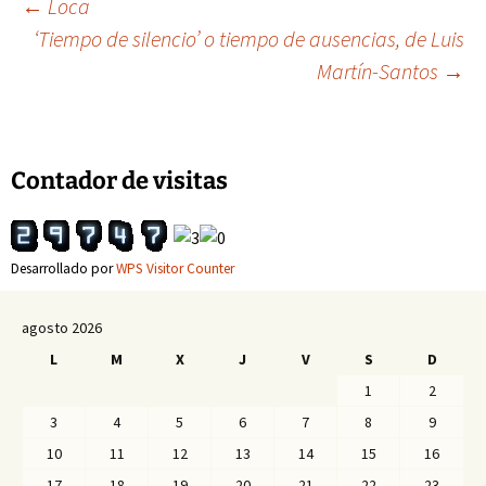
Navegación
←
Loca
‘Tiempo de silencio’ o tiempo de ausencias, de Luis
Martín-Santos
→
de
entradas
Contador de visitas
Desarrollado por
WPS Visitor Counter
agosto 2026
L
M
X
J
V
S
D
1
2
3
4
5
6
7
8
9
10
11
12
13
14
15
16
17
18
19
20
21
22
23