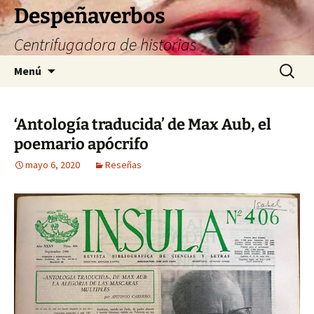
Saltar
Despeñaverbos
al
Centrifugadora de historias
contenido
Buscar:
Menú
‘Antología traducida’ de Max Aub, el
poemario apócrifo
mayo 6, 2020
Reseñas