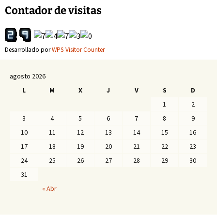
entradas
Contador de visitas
Desarrollado por
WPS Visitor Counter
agosto 2026
L
M
X
J
V
S
D
1
2
3
4
5
6
7
8
9
10
11
12
13
14
15
16
17
18
19
20
21
22
23
24
25
26
27
28
29
30
31
« Abr