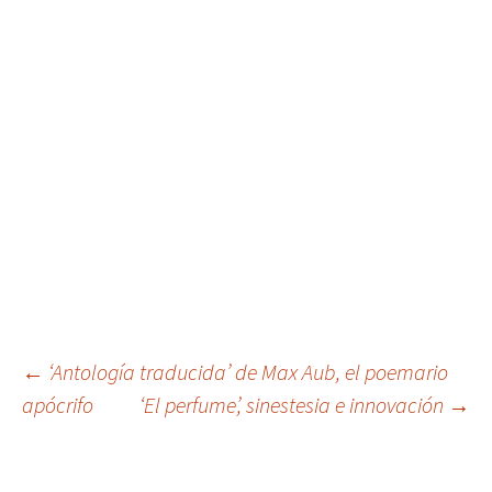
Navegación
←
‘Antología traducida’ de Max Aub, el poemario
apócrifo
‘El perfume’, sinestesia e innovación
→
de