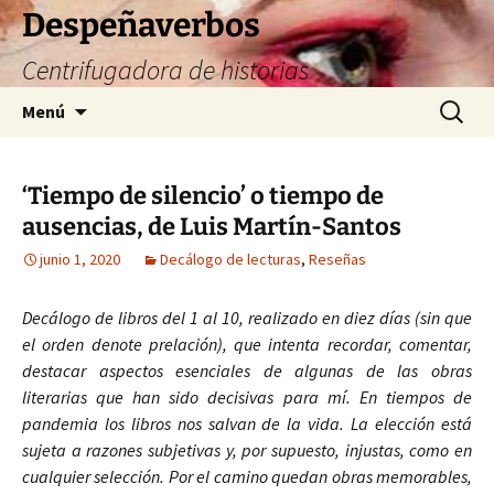
Saltar
Despeñaverbos
al
Centrifugadora de historias
contenido
Buscar:
Menú
‘Tiempo de silencio’ o tiempo de
ausencias, de Luis Martín-Santos
junio 1, 2020
Decálogo de lecturas
,
Reseñas
Decálogo de libros del 1 al 10, realizado en diez días (sin que
el orden denote prelación), que intenta recordar, comentar,
destacar aspectos esenciales de algunas de las obras
literarias que han sido decisivas para mí. En tiempos de
pandemia los libros nos salvan de la vida. La elección está
sujeta a razones subjetivas y, por supuesto, injustas, como en
cualquier selección. Por el camino quedan obras memorables,