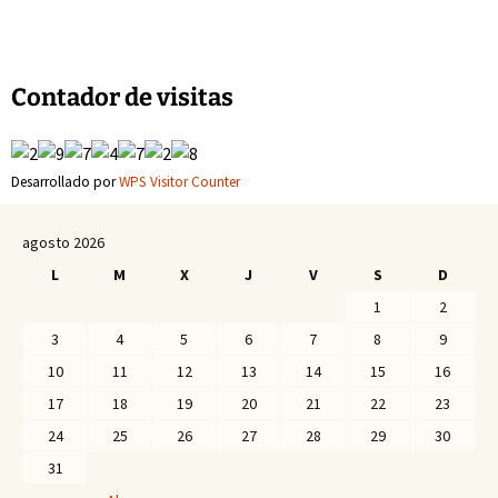
Navegación
de
Contador de visitas
entradas
Desarrollado por
WPS Visitor Counter
agosto 2026
L
M
X
J
V
S
D
1
2
3
4
5
6
7
8
9
10
11
12
13
14
15
16
17
18
19
20
21
22
23
24
25
26
27
28
29
30
31