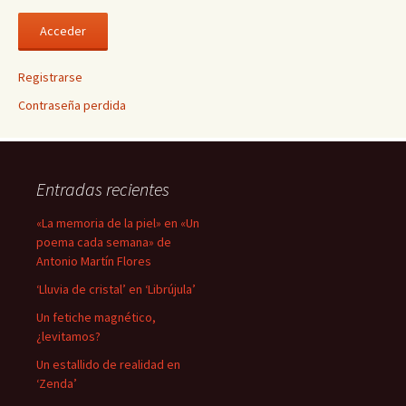
Registrarse
Contraseña perdida
Entradas recientes
«La memoria de la piel» en «Un
poema cada semana» de
Antonio Martín Flores
‘Lluvia de cristal’ en ‘Librújula’
Un fetiche magnético,
¿levitamos?
Un estallido de realidad en
‘Zenda’