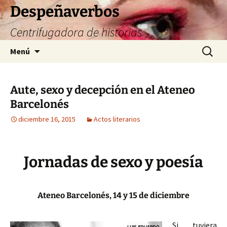
Saltar
Despeñaverbos
al
Centrifugadora de historias
contenido
Buscar:
Menú
Aute, sexo y decepción en el Ateneo
Barcelonés
diciembre 16, 2015
Actos literarios
Jornadas de sexo y poesía
Ateneo Barcelonés, 14 y 15 de diciembre
Si tuviera