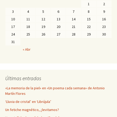
1
2
3
4
5
6
7
8
9
10
11
12
13
14
15
16
17
18
19
20
21
22
23
24
25
26
27
28
29
30
31
« Abr
Últimas entradas
«La memoria de la piel» en «Un poema cada semana» de Antonio
Martín Flores
‘Lluvia de cristal’ en ‘Librújula’
Un fetiche magnético, ¿levitamos?