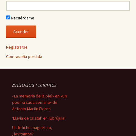
Recuérdame
Registrarse
Contraseña perdida
Entradas recientes
«La memoria de la piel» en «Un
poema cada semana» de
Antonio Martín Flores
‘Lluvia de cristal’ en ‘Librújula’
Un fetiche magnético,
¿levitamos?