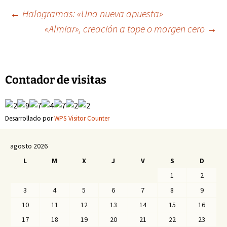
Navegación
←
Halogramas: «Una nueva apuesta»
«Almiar», creación a tope o margen cero
→
de
entradas
Contador de visitas
Desarrollado por
WPS Visitor Counter
agosto 2026
L
M
X
J
V
S
D
1
2
3
4
5
6
7
8
9
10
11
12
13
14
15
16
17
18
19
20
21
22
23