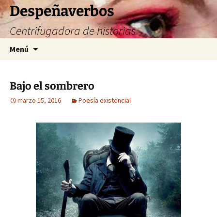
Saltar
Despeñaverbos
al
Centrifugadora de historias
contenido
Buscar:
Menú
Bajo el sombrero
marzo 15, 2016
Poesía existencial