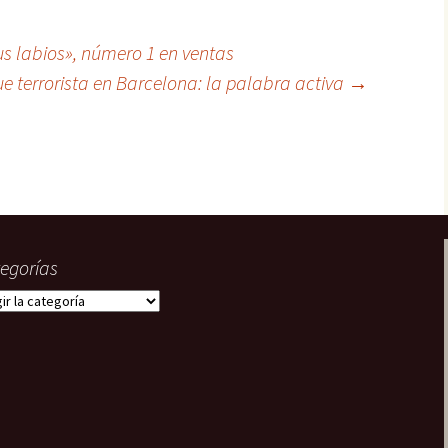
22. En paradero
desconocido
Tripulantes del miedo
s labios», número 1 en ventas
23. ¿Truco o trato?
Grecos
e terrorista en Barcelona: la palabra activa
→
24. La fusión
¿Quién?
egorías
gorías