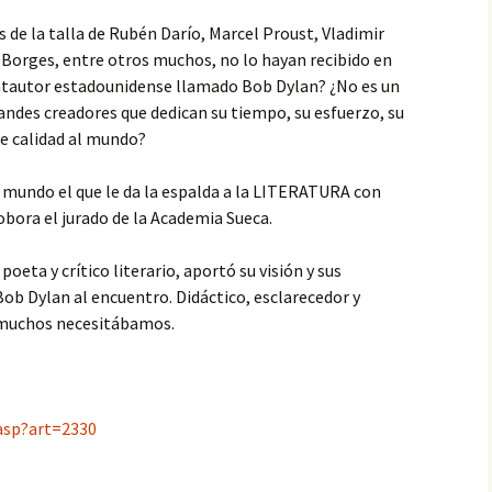
reconocimiento
s de la talla de Rubén Darío, Marcel Proust, Vladimir
La telaraña
14. La orgía
 Borges, entre otros muchos, no lo hayan recibido en
Fugitivos
ntautor estadounidense llamado Bob Dylan? ¿No es un
15. La mariposa azul
grandes creadores que dedican su tiempo, su esfuerzo, su
Rosa negra
de calidad al mundo?
16. Una partida tediosa
El aullido
se mundo el que le da la espalda a la LITERATURA con
17. Un acuerdo tácito
obora el jurado de la Academia Sueca.
La memoria de la piel
18. En los confines del
universo
 poeta y crítico literario, aportó su visión y sus
Hijos de la vida
b Dylan al encuentro. Didáctico, esclarecedor y
19. Un juego dentro de
e muchos necesitábamos.
otro juego
Vencer el miedo
20. Una cuestión de
Supervivientes
oportunidad
asp?art=2330
El pez payaso
21. Una nueva apuesta
Maullidos