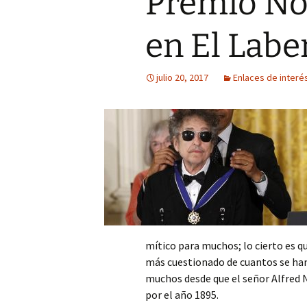
Premio Nob
Mis novedades
Poesía satírico-erótica
Relatos y di
editoriales
en El Labe
Poesía ética
Relatos du
julio 20, 2017
Enlaces de interé
Versos de viernes
Relatos irón
mítico para muchos; lo cierto es q
más cuestionado de cuantos se han
muchos desde que el señor Alfred No
por el año 1895.