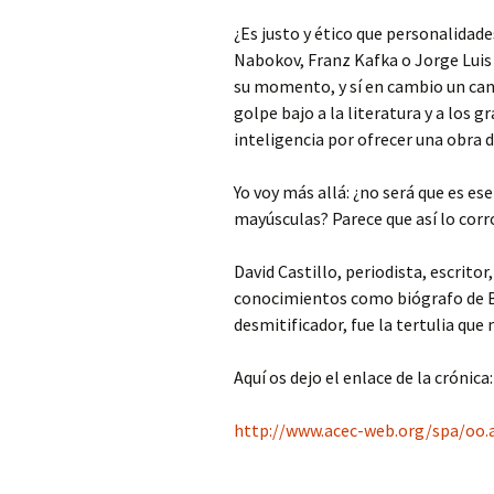
¿Es justo y ético que personalidade
Nabokov, Franz Kafka o Jorge Luis
su momento, y sí en cambio un ca
golpe bajo a la literatura y a los 
inteligencia por ofrecer una obra 
Yo voy más allá: ¿no será que es e
mayúsculas? Parece que así lo corr
David Castillo, periodista, escritor,
conocimientos como biógrafo de Bo
desmitificador, fue la tertulia qu
Aquí os dejo el enlace de la crónica:
http://www.acec-web.org/spa/oo.