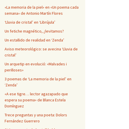
Página en blanco
«La memoria de la piel» en «Un poema cada
semana» de Antonio Martín Flores
‘Lluvia de cristal’ en ‘Librújula’
Un fetiche magnético, ¿levitamos?
Un estallido de realidad en ‘Zenda’
Aviso meteorológico: se avecina ‘Lluvia de
cristal’
Un arquetip en evolució: «Malvades i
perilloses»
3 poemas de ‘La memoria de la piel’ en
‘Zenda’
«A ese tigre… lector agazapado que
espera su poema» de Blanca Estela
Domínguez
Trece preguntas y una poeta: Dolors
Fernández Guerrero