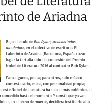
el de Literatura
arañazo del lobo
stopías
Un ángel degollado
La ciudad
Fugitivos
Barcelona
Contradicción
Serie 4
Microrrelato de denuncia
5. La pesadilla
IV. Con Batman, a ciegas
rinto de Ariadna
‘El hijo del padre’
dosos
Labios sin banderas
Demiurgo
epopeya cainita
Serie 5
Microrrelatos irónicos
6. Placer
V. En mi silla giratoria
s
icos
Guerras perdidas
Deseo
Presentación de
7. El elixir de los dioses
VI. Matrix en la rosaleda
‘Mientras el mun
no’ de Víctor del 
Anaqueles del olvido
El ocaso
Bajo el título de
Bob Dylan, «reuníos todos
8. En la circunvalación
VII. Nefertiti y los
alrededor»,
en el colectivo de escritores El
Simpson
La catarsis poéti
Redoble de tambores
Encantador de
Víctor del Árbol 
Laberinto de Ariadna (Barcelona, España) tuvo
9. En la Sala de los
serpientes
‘Zenda’
lugar la tertulia sobre la concesión del Premio
Hologramas
VIII. Alba, florecilla
Si ayer fuera hoy
Nobel de Literatura 2016 al cantautor Bob Dylan.
La mosca
10. La compuerta del
IX. El perro guardián
firmamento
Advertencia
Para algunos, poeta; para otros, solo músico
Mi casa sosegada
X. Los zombis
contestatario, eso sí, con personalidad propia;
11. El despertar
Soñar
ue este Nobel de Literatura ha sido el más polémico, el
Rosa negra
 concedido hasta el momento. Y conste que ya van
12. Noche en blanco
Veintiún gramos
bel, en el lecho de muerte, decidiera instituirlo allá
13. Una mirada de
A bocajarro