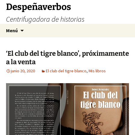
Saltar
Despeñaverbos
al
Centrifugadora de historias
contenido
Buscar:
Menú
‘El club del tigre blanco’, próximamente
a la venta
junio 20, 2020
El club del tigre blanco
,
Mis libros