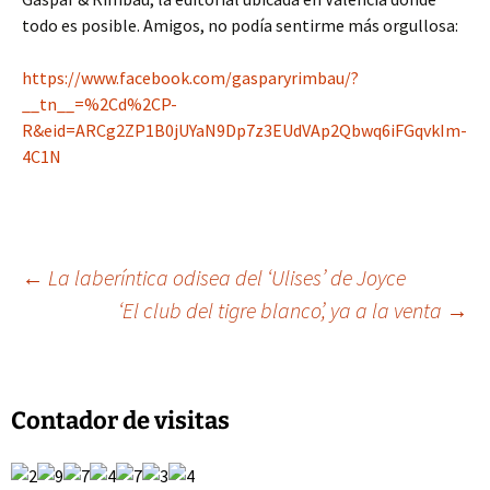
todo es posible. Amigos, no podía sentirme más orgullosa:
https://www.facebook.com/gasparyrimbau/?
__tn__=%2Cd%2CP-
R&eid=ARCg2ZP1B0jUYaN9Dp7z3EUdVAp2Qbwq6iFGqvkIm-
4C1N
Navegación
←
La laberíntica odisea del ‘Ulises’ de Joyce
‘El club del tigre blanco’, ya a la venta
→
de
entradas
Contador de visitas