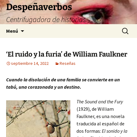
Saltar
Despeñaverbos
al
Centrifugadora de historias
contenido
Buscar:
Menú
‘El ruido y la furia’ de William Faulkner
septiembre 14, 2022
Reseñas
Cuando la disolución de una familia se convierte en un
tabú, una corazonada y un destino.
The Sound and the Fury
(1929), de William
Faulkner, es una novela
traducida al español de
dos formas:
El sonido y la