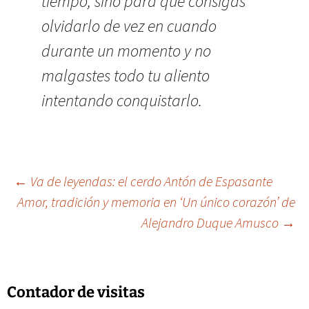
tiempo, sino para que consigas
olvidarlo de vez en cuando
durante un momento y no
malgastes todo tu aliento
intentando conquistarlo.
Navegación
←
Va de leyendas: el cerdo Antón de Espasante
Amor, tradición y memoria en ‘Un único corazón’ de
Alejandro Duque Amusco
→
de
entradas
Contador de visitas