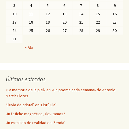
3
4
5
6
7
8
9
10
11
12
13
14
15
16
17
18
19
20
21
22
23
24
25
26
27
28
29
30
31
« Abr
Últimas entradas
«La memoria de la piel» en «Un poema cada semana» de Antonio
Martín Flores
‘Lluvia de cristal’ en ‘Librújula’
Un fetiche magnético, ¿levitamos?
Un estallido de realidad en ‘Zenda’