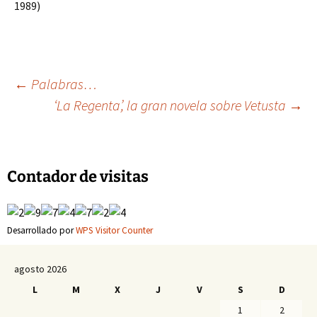
1989)
Navegación
←
Palabras…
‘La Regenta’, la gran novela sobre Vetusta
→
de
entradas
Contador de visitas
Desarrollado por
WPS Visitor Counter
agosto 2026
L
M
X
J
V
S
D
1
2