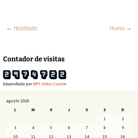
Navegación
←
Habitada
Humo
→
de
Contador de visitas
entradas
Desarrollado por
WPS Visitor Counter
agosto 2026
L
M
X
J
V
S
D
1
2
3
4
5
6
7
8
9
10
11
12
13
14
15
16