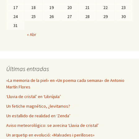
17
18
19
20
21
22
23
24
25
26
27
28
29
30
31
« Abr
Últimas entradas
«La memoria de la piel» en «Un poema cada semana» de Antonio
Martín Flores
‘Lluvia de cristal’ en ‘Librújula’
Un fetiche magnético, ¿levitamos?
Un estallido de realidad en ‘Zenda’
Aviso meteorológico: se avecina ‘Lluvia de cristal’
Un arquetip en evolució: «Malvades i perilloses»