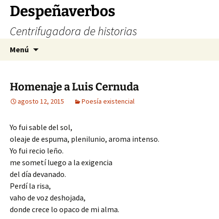
Saltar
Despeñaverbos
al
Centrifugadora de historias
contenido
Buscar:
Menú
Homenaje a Luis Cernuda
agosto 12, 2015
Poesía existencial
Yo fui sable del sol,
oleaje de espuma, plenilunio, aroma intenso.
Yo fui recio leño.
me sometí luego a la exigencia
del día devanado.
Perdí la risa,
vaho de voz deshojada,
donde crece lo opaco de mi alma.