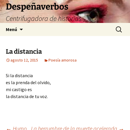
Saltar
Despeñaverbos
al
Centrifugadora de historias
contenido
Buscar:
Menú
La distancia
agosto 12, 2015
Poesía amorosa
Si la distancia
es la prenda del olvido,
mi castigo es
la distancia de tu voz.
←
Humo
La herrumbre de la muerte acelerada
→