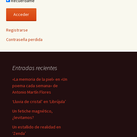
Recuérdame
Registrarse
Contraseña perdida
Entradas recientes
«La memoria de la piel» en «Un
poema cada semana» de
Antonio Martín Flores
‘Lluvia de cristal’ en ‘Librújula’
Un fetiche magnético,
¿levitamos?
Un estallido de realidad en
‘Zenda’