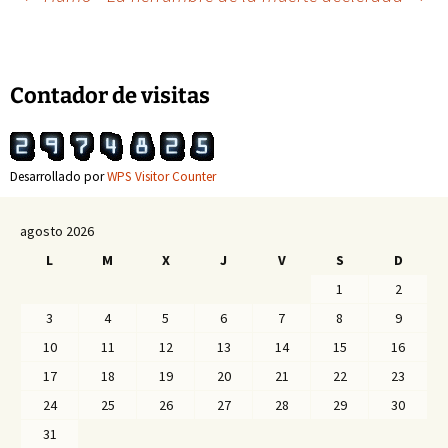
Navegación
de
Contador de visitas
entradas
Desarrollado por
WPS Visitor Counter
agosto 2026
L
M
X
J
V
S
D
1
2
3
4
5
6
7
8
9
10
11
12
13
14
15
16
17
18
19
20
21
22
23
24
25
26
27
28
29
30
31